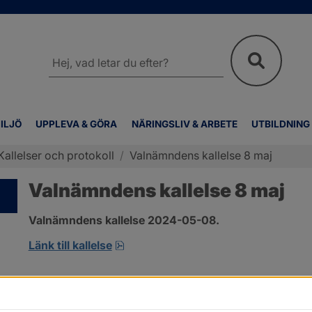
Sök
på
webbplatsen
ILJÖ
UPPLEVA & GÖRA
NÄRINGSLIV & ARBETE
UTBILDNING
Kallelser och protokoll
/
Valnämndens kallelse 8 maj
Valnämndens kallelse 8 maj
Valnämndens kallelse 2024-05-08.
pdf, 168 kB, öppnas i nytt fönster.
Länk till kallelse