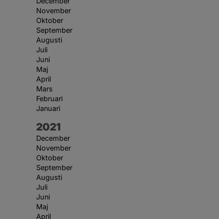
December
November
Oktober
September
Augusti
Juli
Juni
Maj
April
Mars
Februari
Januari
År:
2021
December
November
Oktober
September
Augusti
Juli
Juni
Maj
April