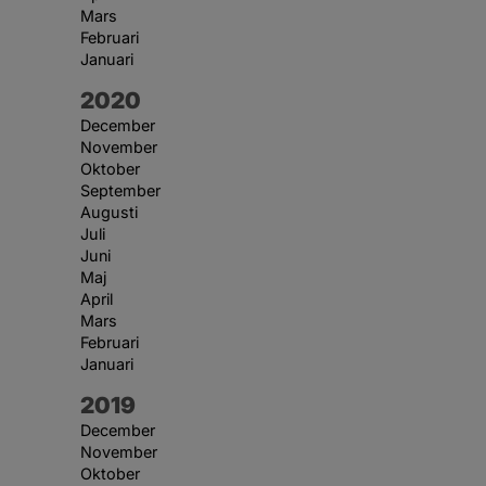
Mars
Februari
Januari
År:
2020
December
November
Oktober
September
Augusti
Juli
Juni
Maj
April
Mars
Februari
Januari
År:
2019
December
November
Oktober