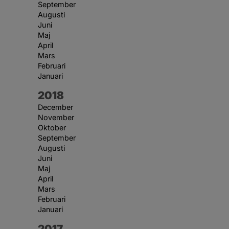
September
Augusti
Juni
Maj
April
Mars
Februari
Januari
År:
2018
December
November
Oktober
September
Augusti
Juni
Maj
April
Mars
Februari
Januari
År:
2017