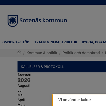
OMSORG & STÖD
TRAFIK & INFRASTRUKTUR
BYGGA, BO & M
/
Kommun & politik
/
Politik och demokrati
/
Sotenäs kommun
KALLELSER & PROTOKOLL
Återställ
År:
2026
Augusti
Juni
Maj
Vi använder kakor
April
Mars