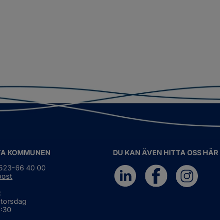
TA KOMMUNEN
DU KAN ÄVEN HITTA OSS HÄR
0523-66 40 00
post
:
 torsdag
6:30