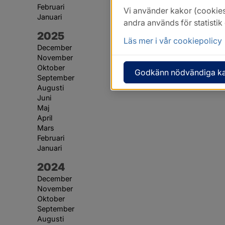
Februari
Vi använder kakor (cookies
Januari
andra används för statisti
År:
2025
Läs mer i vår cookiepolicy
December
November
Oktober
Godkänn nödvändiga k
September
Augusti
Juni
Maj
April
Mars
Februari
Januari
År:
2024
December
November
Oktober
September
Augusti