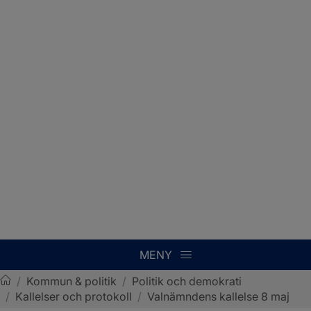
MENY
/
Kommun & politik
/
Politik och demokrati
/
Kallelser och protokoll
/
Valnämndens kallelse 8 maj
Sotenäs kommun