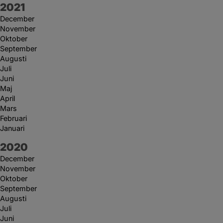
År:
2021
December
November
Oktober
September
Augusti
Juli
Juni
Maj
April
Mars
Februari
Januari
År:
2020
December
November
Oktober
September
Augusti
Juli
Juni