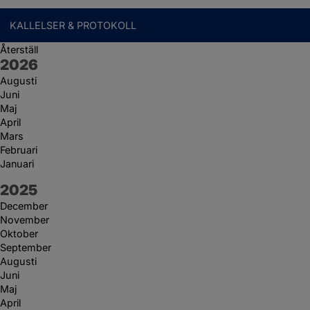
KALLELSER & PROTOKOLL
Återställ
År:
2026
Augusti
Juni
Maj
April
Mars
Februari
Januari
År:
2025
December
November
Oktober
September
Augusti
Juni
Maj
April