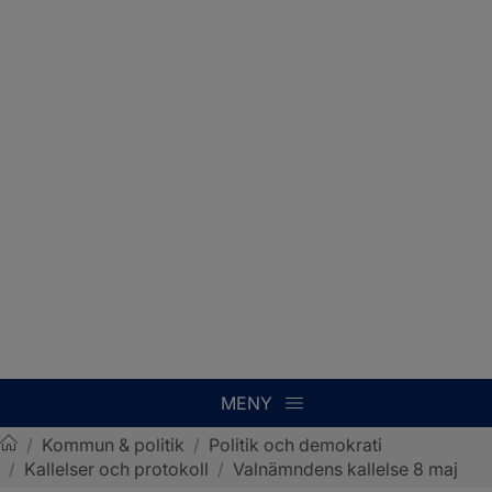
MENY
/
Kommun & politik
/
Politik och demokrati
/
Kallelser och protokoll
/
Valnämndens kallelse 8 maj
Sotenäs kommun