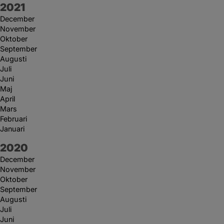
År:
2021
December
November
Oktober
September
Augusti
Juli
Juni
Maj
April
Mars
Februari
Januari
År:
2020
December
November
Oktober
September
Augusti
Juli
Juni