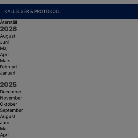
KALLELSER & PROTOKOLL
Återställ
År:
2026
Augusti
Juni
Maj
April
Mars
Februari
Januari
År:
2025
December
November
Oktober
September
Augusti
Juni
Maj
April