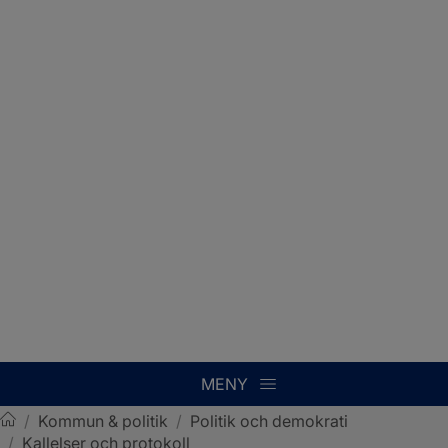
MENY
/
Kommun & politik
/
Politik och demokrati
/
Kallelser och protokoll
Sotenäs kommun