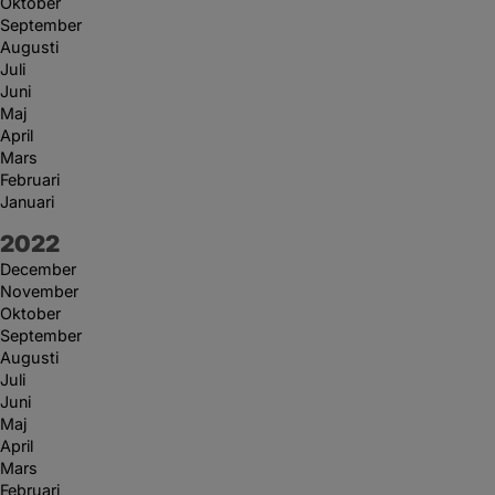
Oktober
September
Augusti
Juli
Juni
Maj
April
Mars
Februari
Januari
År:
2022
December
November
Oktober
September
Augusti
Juli
Juni
Maj
April
Mars
Februari