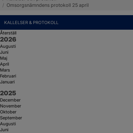
/
Omsorgsnämndens protokoll 25 april
KALLELSER & PROTOKOLL
Återställ
År:
2026
Augusti
Juni
Maj
April
Mars
Februari
Januari
År:
2025
December
November
Oktober
September
Augusti
Juni