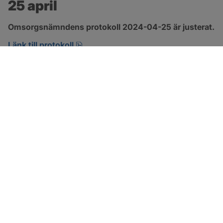
25 april
Omsorgsnämndens protokoll 2024-04-25 är justerat.
pdf, 222.9 kB, öppnas i nytt fönster.
Länk till protokoll
SOTENÄS KOMMUN
Besöksadress
Parkgatan 46
456 80 Kungshamn
Hitta hit