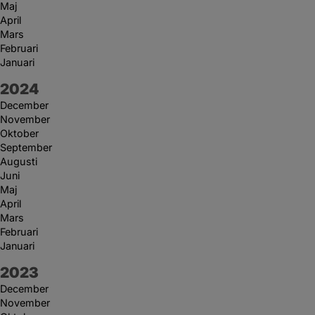
Maj
April
Mars
Februari
Januari
År:
2024
December
November
Oktober
September
Augusti
Juni
Maj
April
Mars
Februari
Januari
År:
2023
December
November