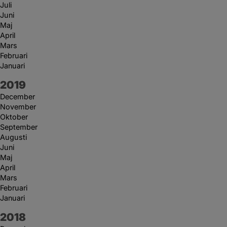
Juli
Juni
Maj
April
Mars
Februari
Januari
År:
2019
December
November
Oktober
September
Augusti
Juni
Maj
April
Mars
Februari
Januari
År:
2018