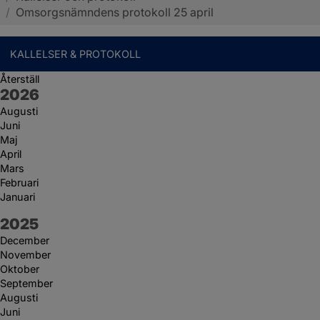
/
Omsorgsnämndens protokoll 25 april
KALLELSER & PROTOKOLL
Återställ
År:
2026
Augusti
Juni
Maj
April
Mars
Februari
Januari
År:
2025
December
November
Oktober
September
Augusti
Juni