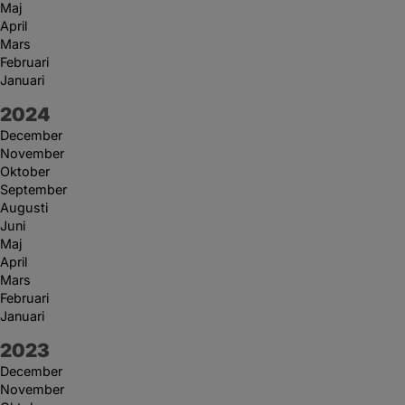
Maj
April
Mars
Februari
Januari
År:
2024
December
November
Oktober
September
Augusti
Juni
Maj
April
Mars
Februari
Januari
År:
2023
December
November