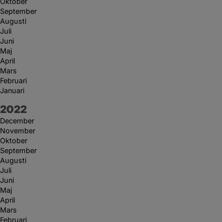
Oktober
September
Augusti
Juli
Juni
Maj
April
Mars
Februari
Januari
År:
2022
December
November
Oktober
September
Augusti
Juli
Juni
Maj
April
Mars
Februari