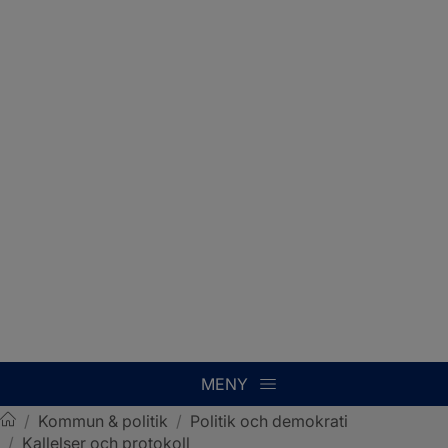
MENY
/
Kommun & politik
/
Politik och demokrati
/
Kallelser och protokoll
Sotenäs kommun