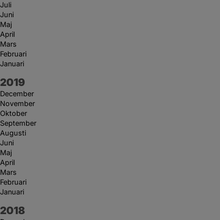
Juli
Juni
Maj
April
Mars
Februari
Januari
År:
2019
December
November
Oktober
September
Augusti
Juni
Maj
April
Mars
Februari
Januari
År:
2018