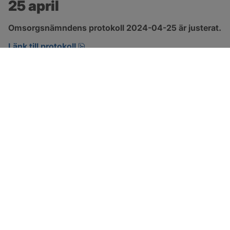
25 april
Omsorgsnämndens protokoll 2024-04-25 är justerat.
pdf, 222.9 kB, öppnas i nytt fönster.
Länk till protokoll
SOTENÄS KOMMUN
Besöksadress
Parkgatan 46
456 80 Kungshamn
Hitta hit