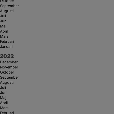
Oktober
September
Augusti
Juli
Juni
Maj
April
Mars
Februari
Januari
År:
2022
December
November
Oktober
September
Augusti
Juli
Juni
Maj
April
Mars
Februari