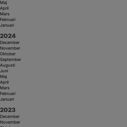
Maj
April
Mars
Februari
Januari
År:
2024
December
November
Oktober
September
Augusti
Juni
Maj
April
Mars
Februari
Januari
År:
2023
December
November