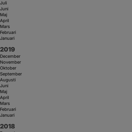
Juli
Juni
Maj
April
Mars
Februari
Januari
År:
2019
December
November
Oktober
September
Augusti
Juni
Maj
April
Mars
Februari
Januari
År:
2018