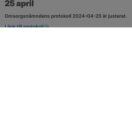
25 april
Omsorgsnämndens protokoll 2024-04-25 är justerat.
pdf, 222.9 kB, öppnas i nytt fönster.
Länk till protokoll
SOTENÄS KOMMUN
Besöksadress
Parkgatan 46
456 80 Kungshamn
Hitta hit