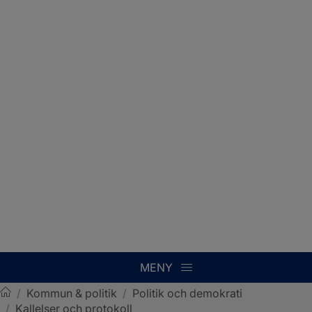
MENY
/
Kommun & politik
/
Politik och demokrati
/
Kallelser och protokoll
Sotenäs kommun