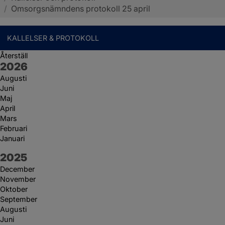
/
Omsorgsnämndens protokoll 25 april
KALLELSER & PROTOKOLL
Återställ
År:
2026
Augusti
Juni
Maj
April
Mars
Februari
Januari
År:
2025
December
November
Oktober
September
Augusti
Juni