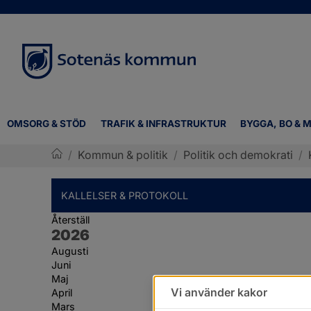
OMSORG & STÖD
TRAFIK & INFRASTRUKTUR
BYGGA, BO & M
/
Kommun & politik
/
Politik och demokrati
/
Sotenäs kommun
KALLELSER & PROTOKOLL
Återställ
År:
2026
Augusti
Juni
Maj
Vi använder kakor
April
Mars