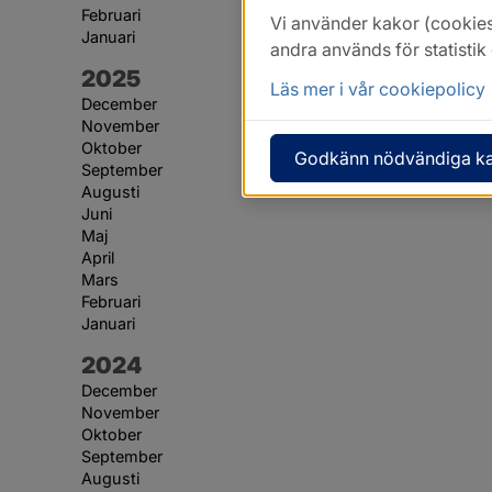
Februari
Vi använder kakor (cookies
Januari
andra används för statisti
År:
2025
Läs mer i vår cookiepolicy
December
November
Oktober
Godkänn nödvändiga k
September
Augusti
Juni
Maj
April
Mars
Februari
Januari
År:
2024
December
November
Oktober
September
Augusti