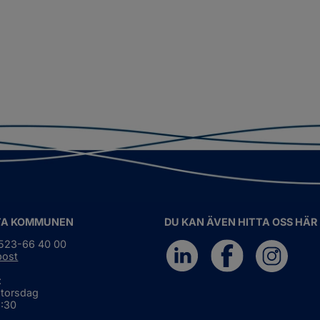
TA KOMMUNEN
DU KAN ÄVEN HITTA OSS HÄR
0523-66 40 00
post
:
 torsdag
6:30