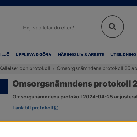
Sök
på
webbplatsen
ILJÖ
UPPLEVA & GÖRA
NÄRINGSLIV & ARBETE
UTBILDNING
Kallelser och protokoll
/
Omsorgsnämndens protokoll 25 apr
Omsorgsnämndens protokoll 25
Omsorgsnämndens protokoll 2024-04-25 är justerat
pdf, 222.9 kB, öppnas i nytt fönst
Länk till protokoll