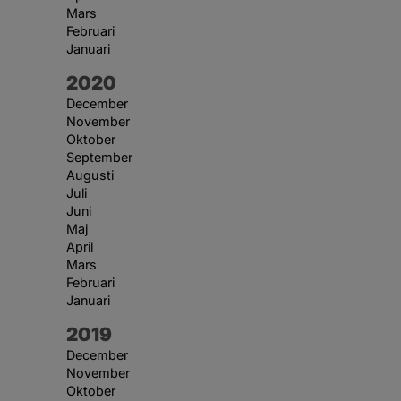
Mars
Februari
Januari
År:
2020
December
November
Oktober
September
Augusti
Juli
Juni
Maj
April
Mars
Februari
Januari
År:
2019
December
November
Oktober