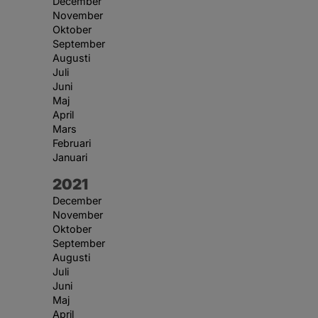
December
November
Oktober
September
Augusti
Juli
Juni
Maj
April
Mars
Februari
Januari
År:
2021
December
November
Oktober
September
Augusti
Juli
Juni
Maj
April