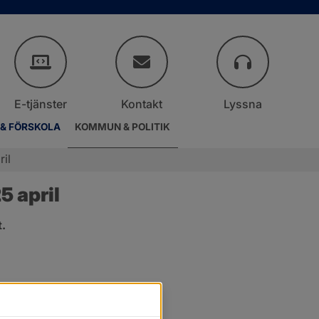
E-tjänster
Kontakt
Lyssna
 & FÖRSKOLA
KOMMUN & POLITIK
il
 april
.
er.