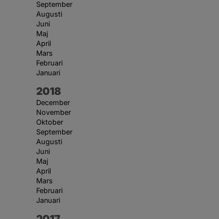
September
Augusti
Juni
Maj
April
Mars
Februari
Januari
År:
2018
December
November
Oktober
September
Augusti
Juni
Maj
April
Mars
Februari
Januari
År:
2017