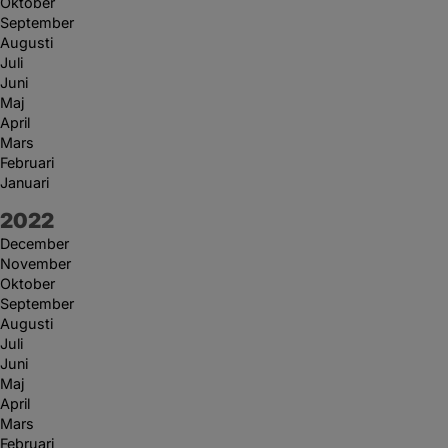
Oktober
September
Augusti
Juli
Juni
Maj
April
Mars
Februari
Januari
År:
2022
December
November
Oktober
September
Augusti
Juli
Juni
Maj
April
Mars
Februari