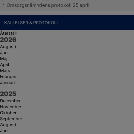
/
Omsorgsnämndens protokoll 25 april
KALLELSER & PROTOKOLL
Återställ
År:
2026
Augusti
Juni
Maj
April
Mars
Februari
Januari
År:
2025
December
November
Oktober
September
Augusti
Juni