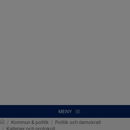
MENY
/
Kommun & politik
/
Politik och demokrati
/
Kallelser och protokoll
Sotenäs kommun