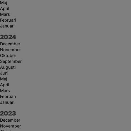
Maj
April
Mars
Februari
Januari
År:
2024
December
November
Oktober
September
Augusti
Juni
Maj
April
Mars
Februari
Januari
År:
2023
December
November