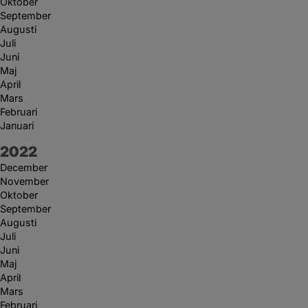
Oktober
September
Augusti
Juli
Juni
Maj
April
Mars
Februari
Januari
År:
2022
December
November
Oktober
September
Augusti
Juli
Juni
Maj
April
Mars
Februari