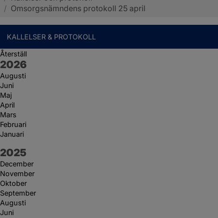
/
Omsorgsnämndens protokoll 25 april
KALLELSER & PROTOKOLL
Återställ
År:
2026
Augusti
Juni
Maj
April
Mars
Februari
Januari
År:
2025
December
November
Oktober
September
Augusti
Juni