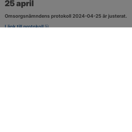
25 april
Omsorgsnämndens protokoll 2024-04-25 är justerat.
pdf, 222.9 kB, öppnas i nytt fönster.
Länk till protokoll
SOTENÄS KOMMUN
Besöksadress
Parkgatan 46
456 80 Kungshamn
Hitta hit