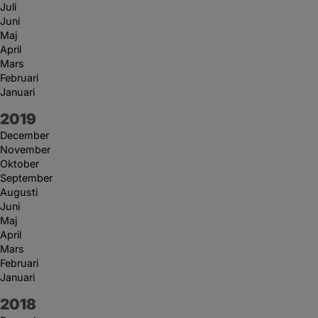
Juli
Juni
Maj
April
Mars
Februari
Januari
År:
2019
December
November
Oktober
September
Augusti
Juni
Maj
April
Mars
Februari
Januari
År:
2018