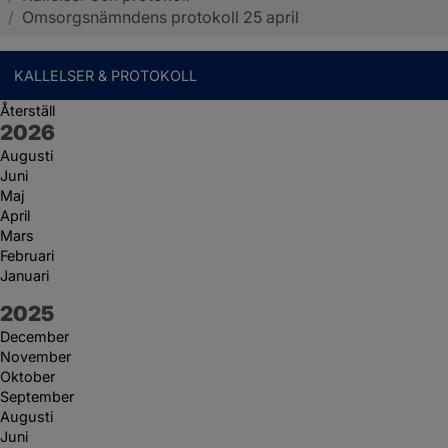
/
Omsorgsnämndens protokoll 25 april
KALLELSER & PROTOKOLL
Återställ
År:
2026
Augusti
Juni
Maj
April
Mars
Februari
Januari
År:
2025
December
November
Oktober
September
Augusti
Juni