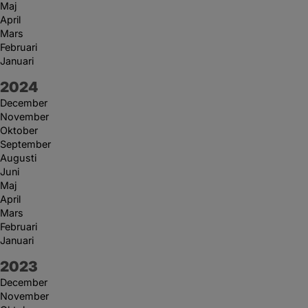
Maj
April
Mars
Februari
Januari
År:
2024
December
November
Oktober
September
Augusti
Juni
Maj
April
Mars
Februari
Januari
År:
2023
December
November