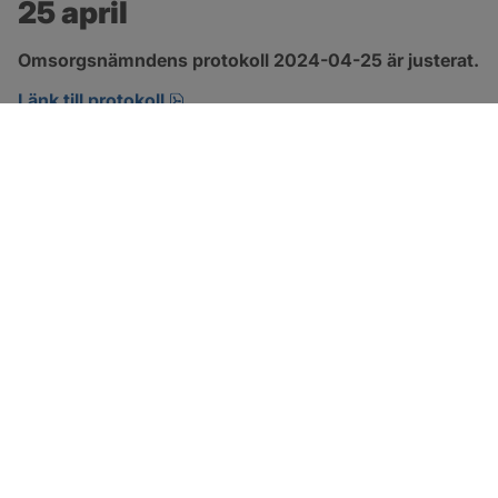
25 april
Omsorgsnämndens protokoll 2024-04-25 är justerat.
pdf, 222.9 kB, öppnas i nytt fönster.
Länk till protokoll
SOTENÄS KOMMUN
Besöksadress
Parkgatan 46
456 80 Kungshamn
Hitta hit