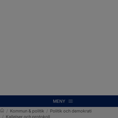
MENY
/
Kommun & politik
/
Politik och demokrati
/
Kallelser och protokoll
Sotenäs kommun