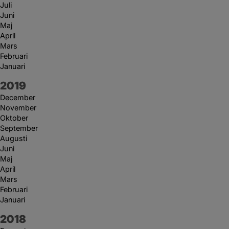
Juli
Juni
Maj
April
Mars
Februari
Januari
År:
2019
December
November
Oktober
September
Augusti
Juni
Maj
April
Mars
Februari
Januari
År:
2018