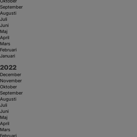
Oktober
September
Augusti
Juli
Juni
Maj
April
Mars
Februari
Januari
År:
2022
December
November
Oktober
September
Augusti
Juli
Juni
Maj
April
Mars
Februari