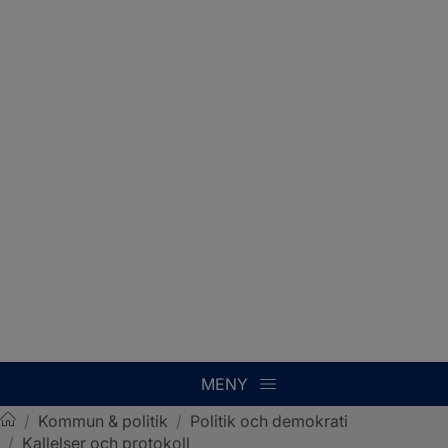
MENY
/
Kommun & politik
/
Politik och demokrati
/
Kallelser och protokoll
Sotenäs kommun