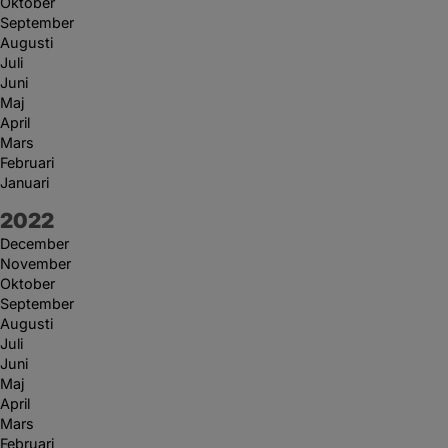
Oktober
September
Augusti
Juli
Juni
Maj
April
Mars
Februari
Januari
År:
2022
December
November
Oktober
September
Augusti
Juli
Juni
Maj
April
Mars
Februari