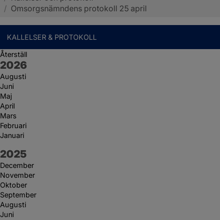
/
Omsorgsnämndens protokoll 25 april
KALLELSER & PROTOKOLL
Återställ
År:
2026
Augusti
Juni
Maj
April
Mars
Februari
Januari
År:
2025
December
November
Oktober
September
Augusti
Juni