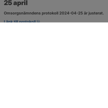
25 april
Omsorgsnämndens protokoll 2024-04-25 är justerat.
pdf, 222.9 kB, öppnas i nytt fönster.
Länk till protokoll
SOTENÄS KOMMUN
Besöksadress
Parkgatan 46
456 80 Kungshamn
Hitta hit