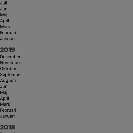
Juli
Juni
Maj
April
Mars
Februari
Januari
År:
2019
December
November
Oktober
September
Augusti
Juni
Maj
April
Mars
Februari
Januari
År:
2018