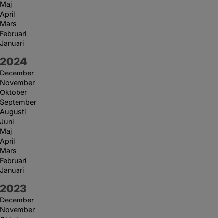
Maj
April
Mars
Februari
Januari
År:
2024
December
November
Oktober
September
Augusti
Juni
Maj
April
Mars
Februari
Januari
År:
2023
December
November