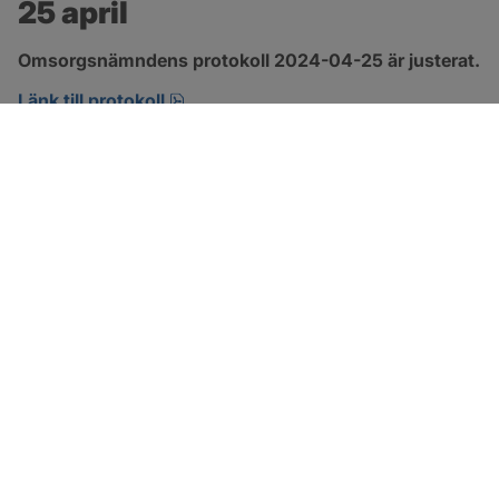
25 april
Omsorgsnämndens protokoll 2024-04-25 är justerat.
pdf, 222.9 kB, öppnas i nytt fönster.
Länk till protokoll
SOTENÄS KOMMUN
Besöksadress
Parkgatan 46
456 80 Kungshamn
Hitta hit