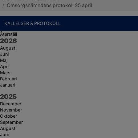
/
Omsorgsnämndens protokoll 25 april
KALLELSER & PROTOKOLL
Återställ
År:
2026
Augusti
Juni
Maj
April
Mars
Februari
Januari
År:
2025
December
November
Oktober
September
Augusti
Juni