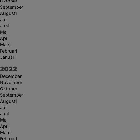
Oktober
September
Augusti
Juli
Juni
Maj
April
Mars
Februari
Januari
År:
2022
December
November
Oktober
September
Augusti
Juli
Juni
Maj
April
Mars
Februari