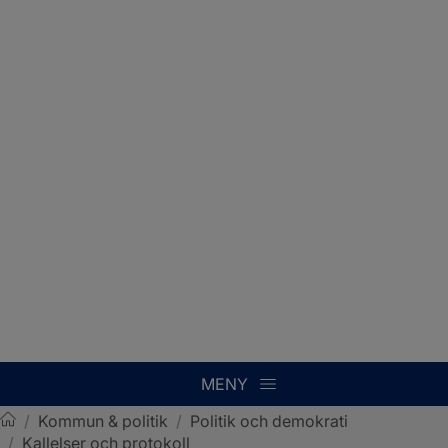
MENY
/
Kommun & politik
/
Politik och demokrati
/
Kallelser och protokoll
Sotenäs kommun