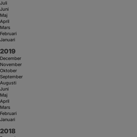
Juli
Juni
Maj
April
Mars
Februari
Januari
År:
2019
December
November
Oktober
September
Augusti
Juni
Maj
April
Mars
Februari
Januari
År:
2018