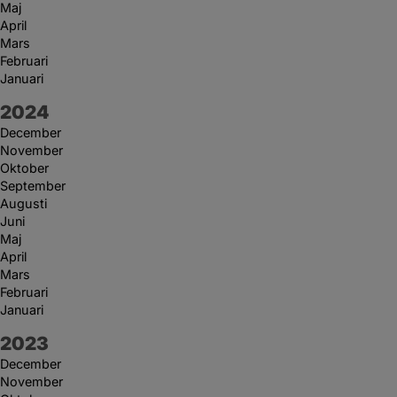
Maj
April
Mars
Februari
Januari
År:
2024
December
November
Oktober
September
Augusti
Juni
Maj
April
Mars
Februari
Januari
År:
2023
December
November