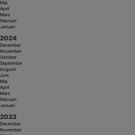
Maj
April
Mars
Februari
Januari
År:
2024
December
November
Oktober
September
Augusti
Juni
Maj
April
Mars
Februari
Januari
År:
2023
December
November