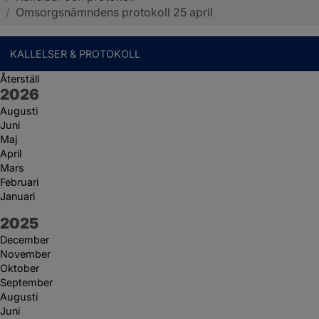
/
Omsorgsnämndens protokoll 25 april
KALLELSER & PROTOKOLL
Återställ
År:
2026
Augusti
Juni
Maj
April
Mars
Februari
Januari
År:
2025
December
November
Oktober
September
Augusti
Juni