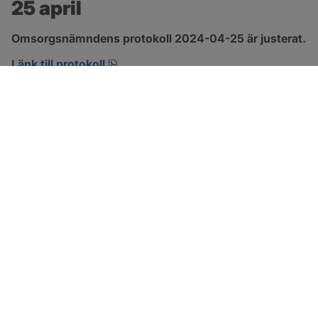
25 april
Omsorgsnämndens protokoll 2024-04-25 är justerat.
pdf, 222.9 kB, öppnas i nytt fönster.
Länk till protokoll
SOTENÄS KOMMUN
Besöksadress
Parkgatan 46
456 80 Kungshamn
Hitta hit