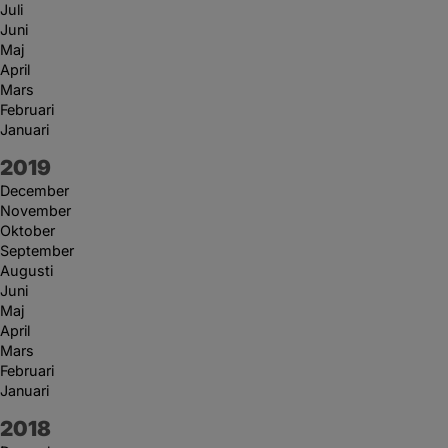
Juli
Juni
Maj
April
Mars
Februari
Januari
År:
2019
December
November
Oktober
September
Augusti
Juni
Maj
April
Mars
Februari
Januari
År:
2018