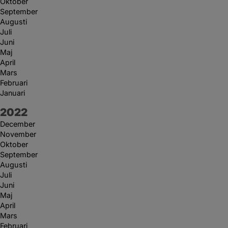
Oktober
September
Augusti
Juli
Juni
Maj
April
Mars
Februari
Januari
År:
2022
December
November
Oktober
September
Augusti
Juli
Juni
Maj
April
Mars
Februari