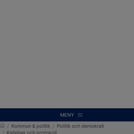
MENY
/
Kommun & politik
/
Politik och demokrati
/
Kallelser och protokoll
Sotenäs kommun