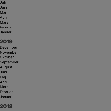
Juli
Juni
Maj
April
Mars
Februari
Januari
År:
2019
December
November
Oktober
September
Augusti
Juni
Maj
April
Mars
Februari
Januari
År:
2018