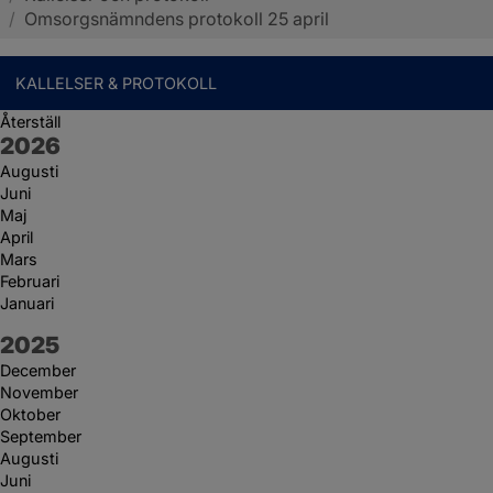
/
Omsorgsnämndens protokoll 25 april
KALLELSER & PROTOKOLL
Återställ
År:
2026
Augusti
Juni
Maj
April
Mars
Februari
Januari
År:
2025
December
November
Oktober
September
Augusti
Juni