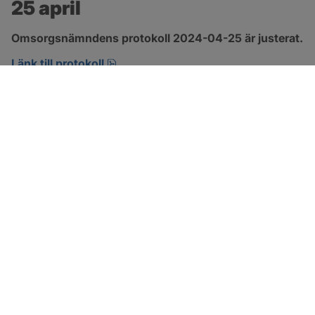
25 april
Omsorgsnämndens protokoll 2024-04-25 är justerat.
pdf, 222.9 kB, öppnas i nytt fönster.
Länk till protokoll
SOTENÄS KOMMUN
Besöksadress
Parkgatan 46
456 80 Kungshamn
Hitta hit