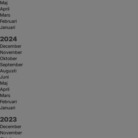
Maj
April
Mars
Februari
Januari
År:
2024
December
November
Oktober
September
Augusti
Juni
Maj
April
Mars
Februari
Januari
År:
2023
December
November