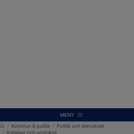
MENY
/
Kommun & politik
/
Politik och demokrati
/
Kallelser och protokoll
Sotenäs kommun