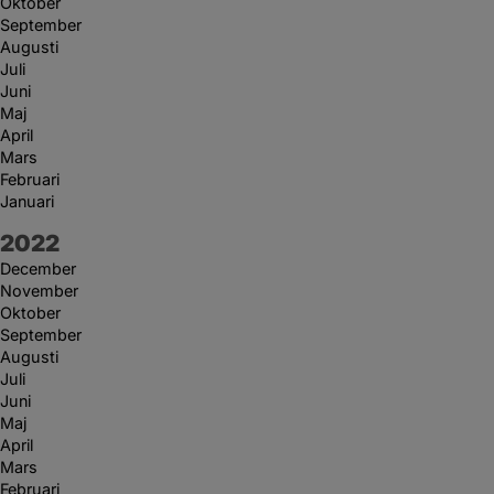
Oktober
September
Augusti
Juli
Juni
Maj
April
Mars
Februari
Januari
År:
2022
December
November
Oktober
September
Augusti
Juli
Juni
Maj
April
Mars
Februari