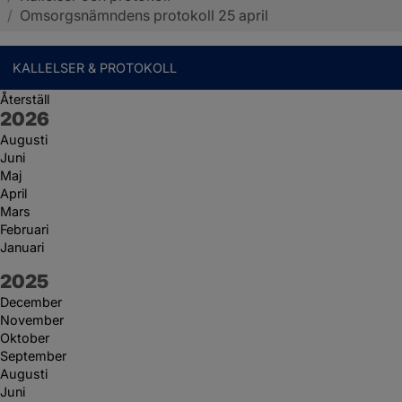
/
Omsorgsnämndens protokoll 25 april
KALLELSER & PROTOKOLL
Återställ
År:
2026
Augusti
Juni
Maj
April
Mars
Februari
Januari
År:
2025
December
November
Oktober
September
Augusti
Juni