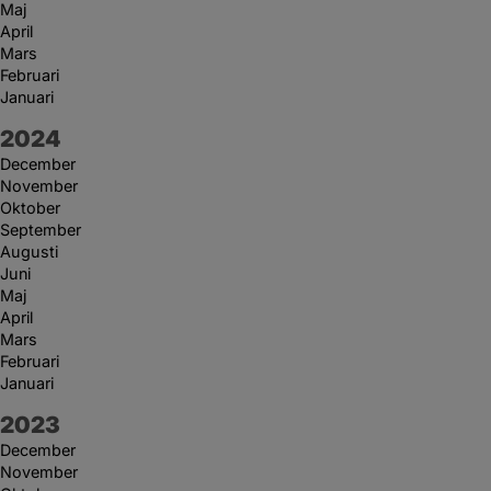
Maj
April
Mars
Februari
Januari
År:
2024
December
November
Oktober
September
Augusti
Juni
Maj
April
Mars
Februari
Januari
År:
2023
December
November