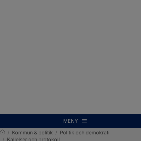
MENY
/
Kommun & politik
/
Politik och demokrati
/
Kallelser och protokoll
Sotenäs kommun