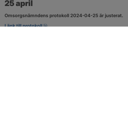
25 april
Omsorgsnämndens protokoll 2024-04-25 är justerat.
pdf, 222.9 kB, öppnas i nytt fönster.
Länk till protokoll
SOTENÄS KOMMUN
Besöksadress
Parkgatan 46
456 80 Kungshamn
Hitta hit