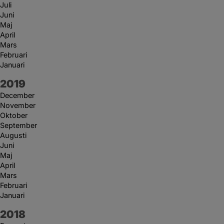
Juli
Juni
Maj
April
Mars
Februari
Januari
År:
2019
December
November
Oktober
September
Augusti
Juni
Maj
April
Mars
Februari
Januari
År:
2018