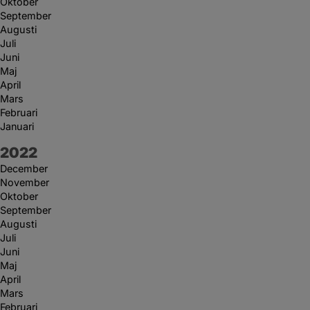
Oktober
September
Augusti
Juli
Juni
Maj
April
Mars
Februari
Januari
År:
2022
December
November
Oktober
September
Augusti
Juli
Juni
Maj
April
Mars
Februari