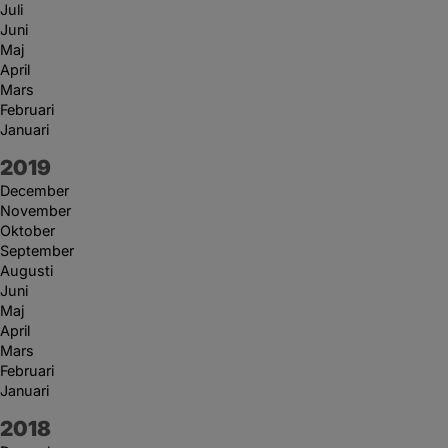
Juli
Juni
Maj
April
Mars
Februari
Januari
År:
2019
December
November
Oktober
September
Augusti
Juni
Maj
April
Mars
Februari
Januari
År:
2018