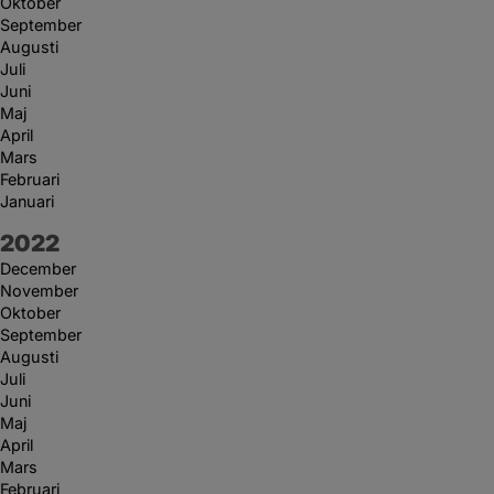
Oktober
September
Augusti
Juli
Juni
Maj
April
Mars
Februari
Januari
År:
2022
December
November
Oktober
September
Augusti
Juli
Juni
Maj
April
Mars
Februari