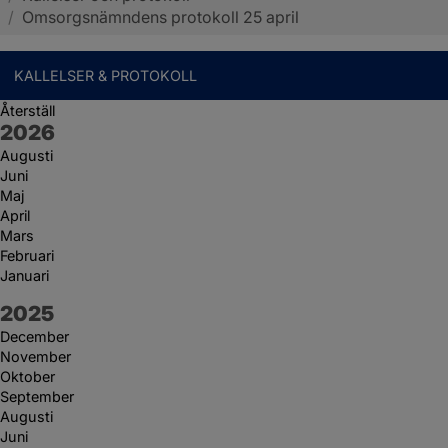
/
Omsorgsnämndens protokoll 25 april
KALLELSER & PROTOKOLL
Återställ
År:
2026
Augusti
Juni
Maj
April
Mars
Februari
Januari
År:
2025
December
November
Oktober
September
Augusti
Juni