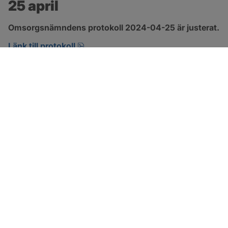
25 april
Omsorgsnämndens protokoll 2024-04-25 är justerat.
pdf, 222.9 kB, öppnas i nytt fönster.
Länk till protokoll
SOTENÄS KOMMUN
Besöksadress
Parkgatan 46
456 80 Kungshamn
Hitta hit