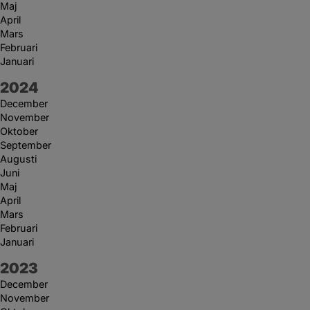
Maj
April
Mars
Februari
Januari
År:
2024
December
November
Oktober
September
Augusti
Juni
Maj
April
Mars
Februari
Januari
År:
2023
December
November