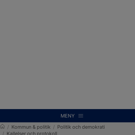
MENY
/
Kommun & politik
/
Politik och demokrati
/
Kallelser och protokoll
Sotenäs kommun