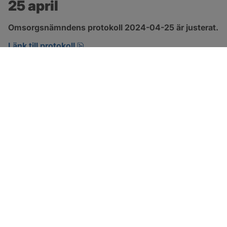
25 april
Omsorgsnämndens protokoll 2024-04-25 är justerat.
pdf, 222.9 kB, öppnas i nytt fönster.
Länk till protokoll
SOTENÄS KOMMUN
Besöksadress
Parkgatan 46
456 80 Kungshamn
Hitta hit