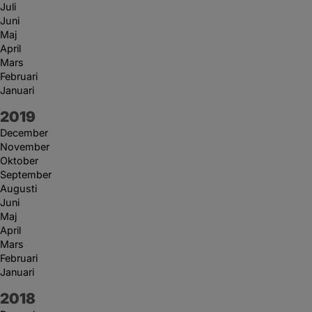
Juli
Juni
Maj
April
Mars
Februari
Januari
År:
2019
December
November
Oktober
September
Augusti
Juni
Maj
April
Mars
Februari
Januari
År:
2018