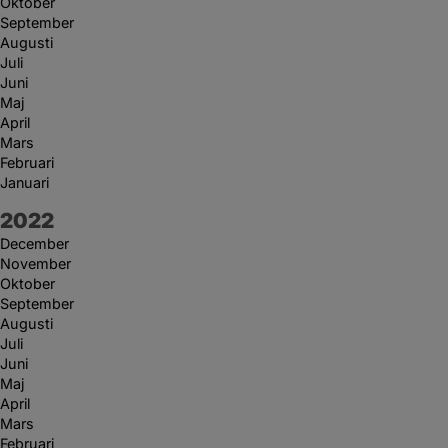
Oktober
September
Augusti
Juli
Juni
Maj
April
Mars
Februari
Januari
År:
2022
December
November
Oktober
September
Augusti
Juli
Juni
Maj
April
Mars
Februari