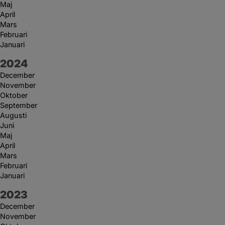
Maj
April
Mars
Februari
Januari
År:
2024
December
November
Oktober
September
Augusti
Juni
Maj
April
Mars
Februari
Januari
År:
2023
December
November