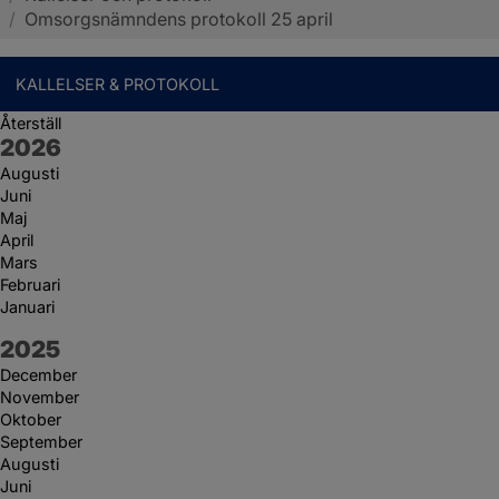
/
Omsorgsnämndens protokoll 25 april
KALLELSER & PROTOKOLL
Återställ
År:
2026
Augusti
Juni
Maj
April
Mars
Februari
Januari
År:
2025
December
November
Oktober
September
Augusti
Juni