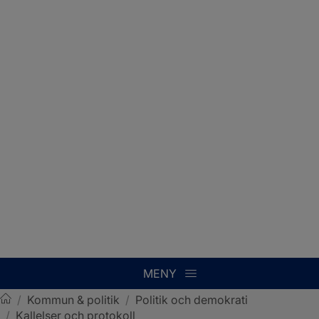
MENY
/
Kommun & politik
/
Politik och demokrati
/
Kallelser och protokoll
Sotenäs kommun