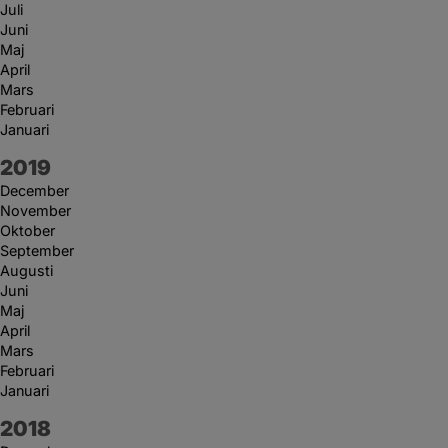
Juli
Juni
Maj
April
Mars
Februari
Januari
År:
2019
December
November
Oktober
September
Augusti
Juni
Maj
April
Mars
Februari
Januari
År:
2018