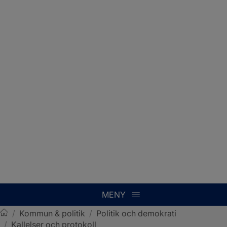
MENY
/
Kommun & politik
/
Politik och demokrati
/
Kallelser och protokoll
Sotenäs kommun