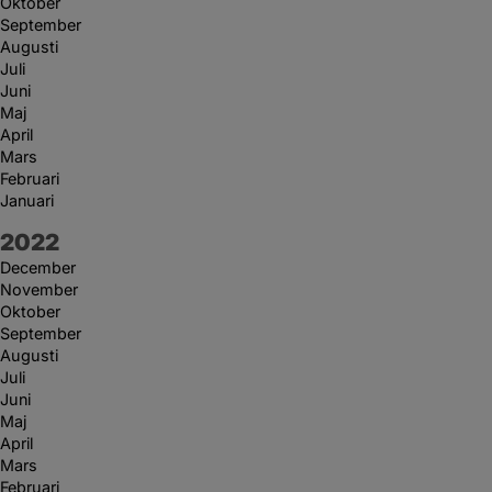
Oktober
September
Augusti
Juli
Juni
Maj
April
Mars
Februari
Januari
År:
2022
December
November
Oktober
September
Augusti
Juli
Juni
Maj
April
Mars
Februari