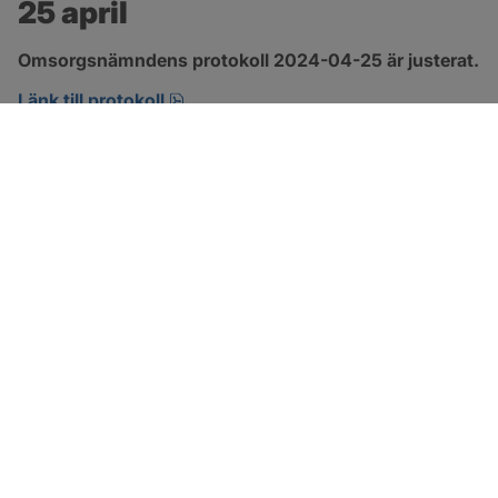
25 april
Omsorgsnämndens protokoll 2024-04-25 är justerat.
pdf, 222.9 kB, öppnas i nytt fönster.
Länk till protokoll
SOTENÄS KOMMUN
Besöksadress
Parkgatan 46
456 80 Kungshamn
Hitta hit