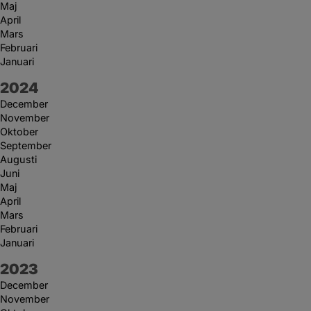
Maj
April
Mars
Februari
Januari
År:
2024
December
November
Oktober
September
Augusti
Juni
Maj
April
Mars
Februari
Januari
År:
2023
December
November