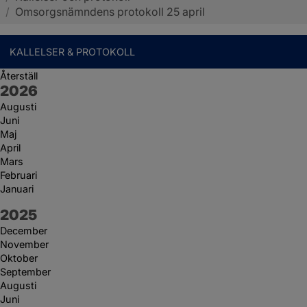
/
Omsorgsnämndens protokoll 25 april
KALLELSER & PROTOKOLL
Återställ
År:
2026
Augusti
Juni
Maj
April
Mars
Februari
Januari
År:
2025
December
November
Oktober
September
Augusti
Juni