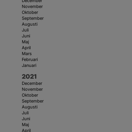
December
November
Oktober
September
Augusti
Juli
Juni
Maj
April
Mars
Februari
Januari
År:
2021
December
November
Oktober
September
Augusti
Juli
Juni
Maj
April