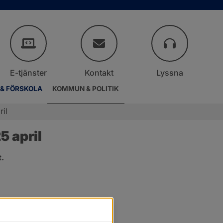
E-tjänster
Kontakt
Lyssna
 & FÖRSKOLA
KOMMUN & POLITIK
il
 april
.
er.