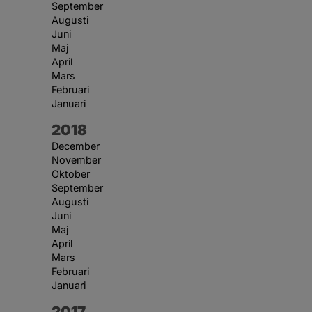
September
Augusti
Juni
Maj
April
Mars
Februari
Januari
År:
2018
December
November
Oktober
September
Augusti
Juni
Maj
April
Mars
Februari
Januari
År:
2017