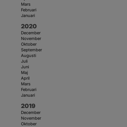
Mars
Februari
Januari
År:
2020
December
November
Oktober
September
Augusti
Juli
Juni
Maj
April
Mars
Februari
Januari
År:
2019
December
November
Oktober