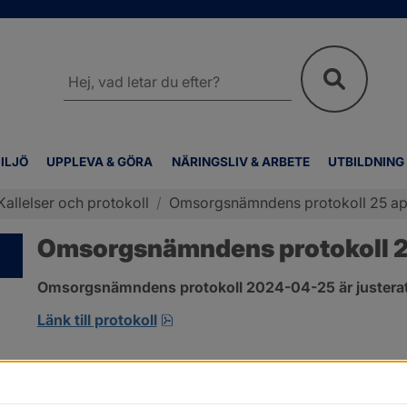
Sök
på
webbplatsen
ILJÖ
UPPLEVA & GÖRA
NÄRINGSLIV & ARBETE
UTBILDNING
Kallelser och protokoll
/
Omsorgsnämndens protokoll 25 apr
Omsorgsnämndens protokoll 25
Omsorgsnämndens protokoll 2024-04-25 är justerat
pdf, 222.9 kB, öppnas i nytt fönst
Länk till protokoll