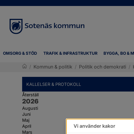
OMSORG & STÖD
TRAFIK & INFRASTRUKTUR
BYGGA, BO & M
/
Kommun & politik
/
Politik och demokrati
/
Sotenäs kommun
KALLELSER & PROTOKOLL
Återställ
År:
2026
Augusti
Juni
Maj
Vi använder kakor
April
Mars