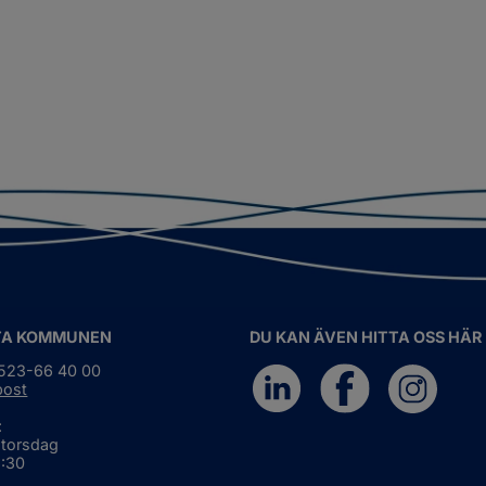
TA KOMMUNEN
DU KAN ÄVEN HITTA OSS HÄR
0523-66 40 00
post
:
 torsdag
6:30