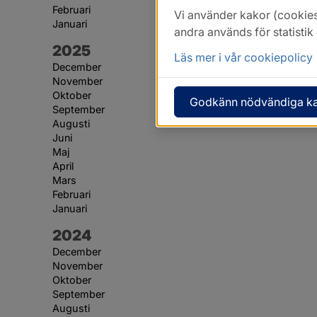
Februari
Vi använder kakor (cookies
Januari
andra används för statisti
År:
2025
Läs mer i vår cookiepolicy
December
November
Oktober
Godkänn nödvändiga k
September
Augusti
Juni
Maj
April
Mars
Februari
Januari
År:
2024
December
November
Oktober
September
Augusti