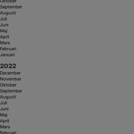
Oktober
September
Augusti
Juli
Juni
Maj
April
Mars
Februari
Januari
År:
2022
December
November
Oktober
September
Augusti
Juli
Juni
Maj
April
Mars
Februari