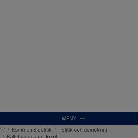
MENY
/
Kommun & politik
/
Politik och demokrati
/
Kallelser och protokoll
Sotenäs kommun