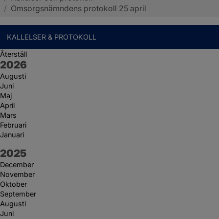
/
Omsorgsnämndens protokoll 25 april
KALLELSER & PROTOKOLL
Återställ
År:
2026
Augusti
Juni
Maj
April
Mars
Februari
Januari
År:
2025
December
November
Oktober
September
Augusti
Juni