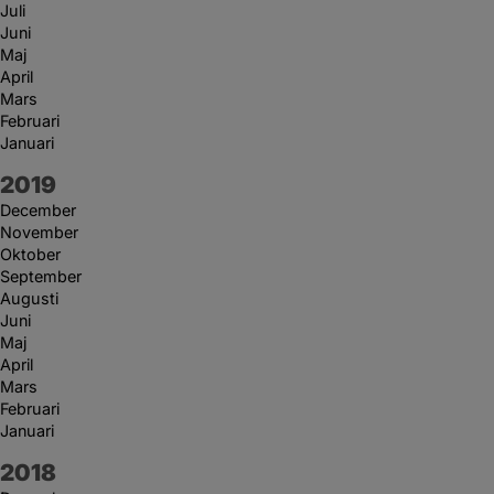
Juli
Juni
Maj
April
Mars
Februari
Januari
År:
2019
December
November
Oktober
September
Augusti
Juni
Maj
April
Mars
Februari
Januari
År:
2018