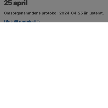
25 april
Omsorgsnämndens protokoll 2024-04-25 är justerat.
pdf, 222.9 kB, öppnas i nytt fönster.
Länk till protokoll
SOTENÄS KOMMUN
Besöksadress
Parkgatan 46
456 80 Kungshamn
Hitta hit