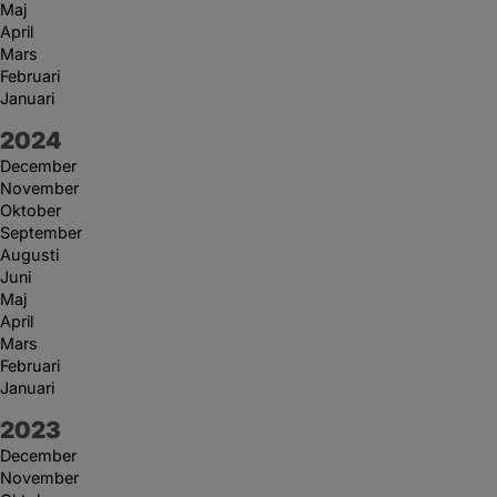
Maj
April
Mars
Februari
Januari
År:
2024
December
November
Oktober
September
Augusti
Juni
Maj
April
Mars
Februari
Januari
År:
2023
December
November