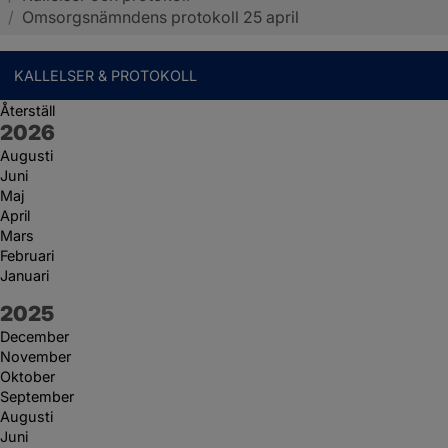
/
Omsorgsnämndens protokoll 25 april
KALLELSER & PROTOKOLL
Återställ
År:
2026
Augusti
Juni
Maj
April
Mars
Februari
Januari
År:
2025
December
November
Oktober
September
Augusti
Juni