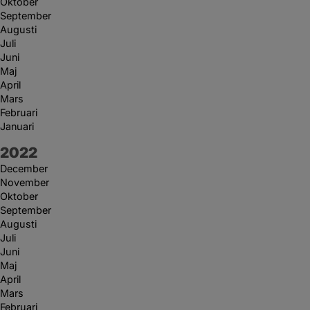
Oktober
September
Augusti
Juli
Juni
Maj
April
Mars
Februari
Januari
År:
2022
December
November
Oktober
September
Augusti
Juli
Juni
Maj
April
Mars
Februari