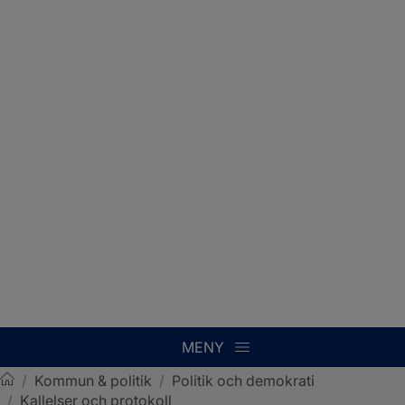
MENY
/
Kommun & politik
/
Politik och demokrati
/
Kallelser och protokoll
Sotenäs kommun