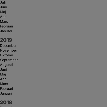
Juli
Juni
Maj
April
Mars
Februari
Januari
År:
2019
December
November
Oktober
September
Augusti
Juni
Maj
April
Mars
Februari
Januari
År:
2018