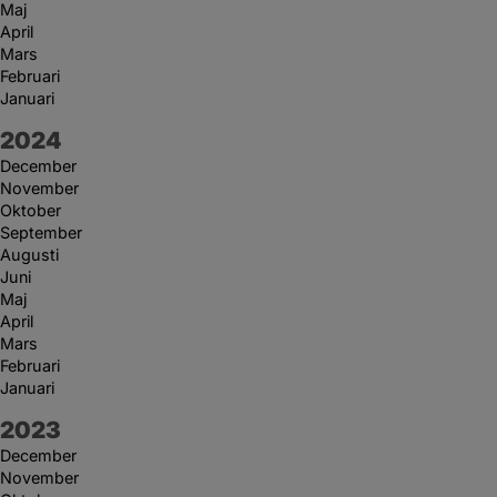
Maj
April
Mars
Februari
Januari
År:
2024
December
November
Oktober
September
Augusti
Juni
Maj
April
Mars
Februari
Januari
År:
2023
December
November