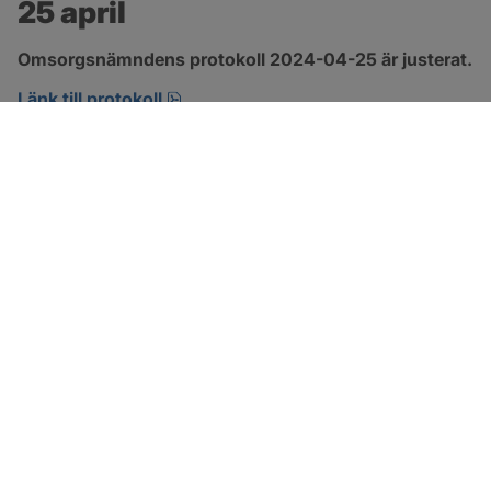
25 april
Omsorgsnämndens protokoll 2024-04-25 är justerat.
pdf, 222.9 kB, öppnas i nytt fönster.
Länk till protokoll
SOTENÄS KOMMUN
Besöksadress
Parkgatan 46
456 80 Kungshamn
Hitta hit