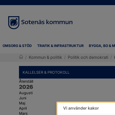
OMSORG & STÖD
TRAFIK & INFRASTRUKTUR
BYGGA, BO & M
/
Kommun & politik
/
Politik och demokrati
/
Sotenäs kommun
KALLELSER & PROTOKOLL
Återställ
År:
2026
Augusti
Juni
Maj
Vi använder kakor
April
Mars