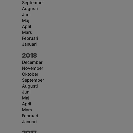
September
Augusti
Juni
Maj
April
Mars
Februari
Januari
År:
2018
December
November
Oktober
September
Augusti
Juni
Maj
April
Mars
Februari
Januari
År:
2017