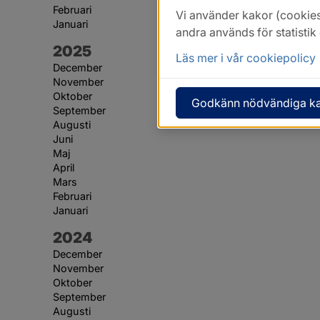
Februari
Vi använder kakor (cookies
Januari
andra används för statisti
År:
2025
Läs mer i vår cookiepolicy
December
November
Oktober
Godkänn nödvändiga k
September
Augusti
Juni
Maj
April
Mars
Februari
Januari
År:
2024
December
November
Oktober
September
Augusti