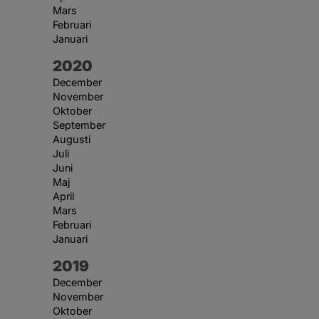
Mars
Februari
Januari
År:
2020
December
November
Oktober
September
Augusti
Juli
Juni
Maj
April
Mars
Februari
Januari
År:
2019
December
November
Oktober