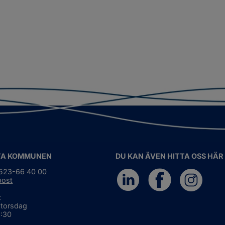
TA KOMMUNEN
DU KAN ÄVEN HITTA OSS HÄR
0523-66 40 00
post
:
 torsdag
6:30