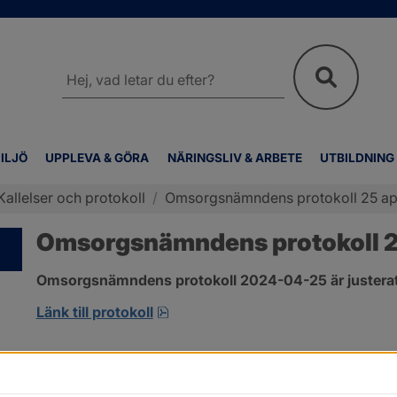
Sök
på
webbplatsen
ILJÖ
UPPLEVA & GÖRA
NÄRINGSLIV & ARBETE
UTBILDNING
Kallelser och protokoll
/
Omsorgsnämndens protokoll 25 apr
Omsorgsnämndens protokoll 25
Omsorgsnämndens protokoll 2024-04-25 är justerat
pdf, 222.9 kB, öppnas i nytt fönst
Länk till protokoll