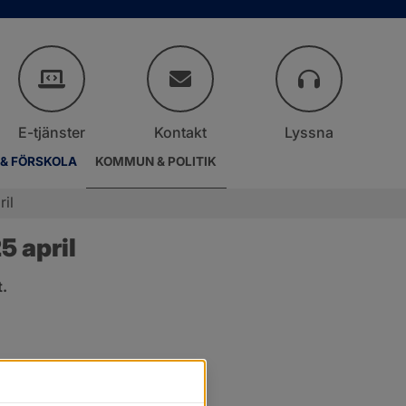
E-tjänster
Kontakt
Lyssna
 & FÖRSKOLA
KOMMUN & POLITIK
il
 april
.
er.