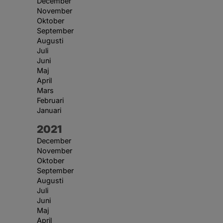
December
November
Oktober
September
Augusti
Juli
Juni
Maj
April
Mars
Februari
Januari
År:
2021
December
November
Oktober
September
Augusti
Juli
Juni
Maj
April