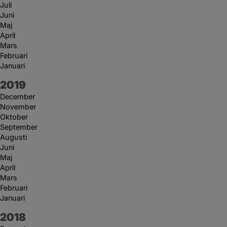
Juli
Juni
Maj
April
Mars
Februari
Januari
År:
2019
December
November
Oktober
September
Augusti
Juni
Maj
April
Mars
Februari
Januari
År:
2018