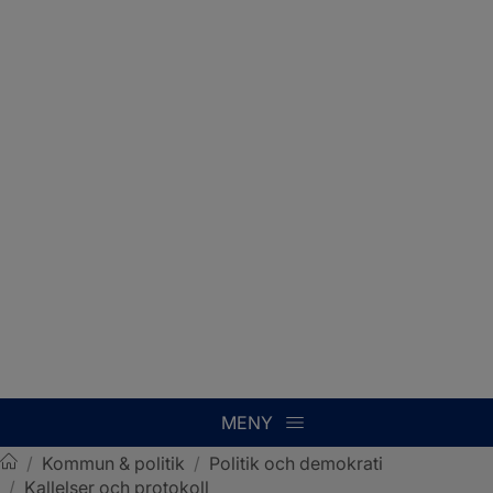
MENY
/
Kommun & politik
/
Politik och demokrati
/
Kallelser och protokoll
Sotenäs kommun