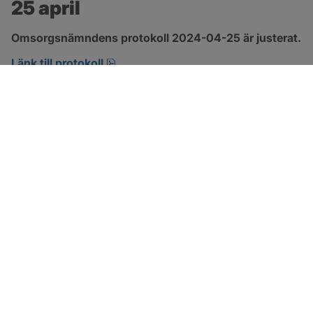
25 april
Omsorgsnämndens protokoll 2024-04-25 är justerat.
pdf, 222.9 kB, öppnas i nytt fönster.
Länk till protokoll
SOTENÄS KOMMUN
Besöksadress
Parkgatan 46
456 80 Kungshamn
Hitta hit