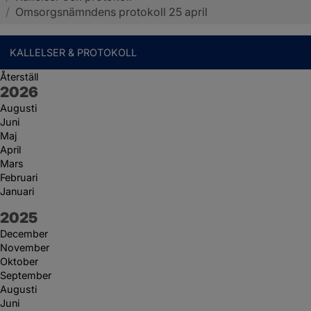
/
Omsorgsnämndens protokoll 25 april
KALLELSER & PROTOKOLL
Återställ
År:
2026
Augusti
Juni
Maj
April
Mars
Februari
Januari
År:
2025
December
November
Oktober
September
Augusti
Juni