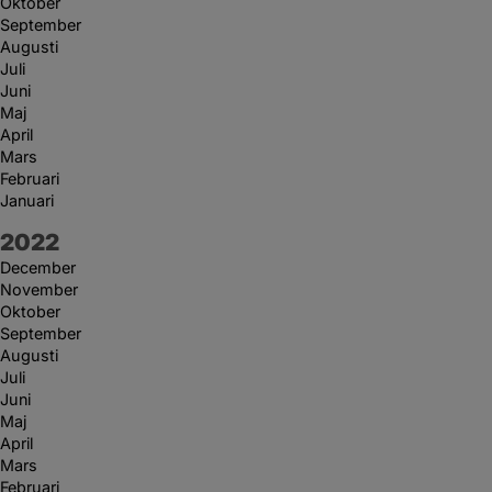
Oktober
September
Augusti
Juli
Juni
Maj
April
Mars
Februari
Januari
År:
2022
December
November
Oktober
September
Augusti
Juli
Juni
Maj
April
Mars
Februari