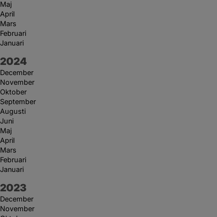
Maj
April
Mars
Februari
Januari
År:
2024
December
November
Oktober
September
Augusti
Juni
Maj
April
Mars
Februari
Januari
År:
2023
December
November