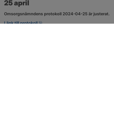
25 april
Omsorgsnämndens protokoll 2024-04-25 är justerat.
pdf, 222.9 kB, öppnas i nytt fönster.
Länk till protokoll
SOTENÄS KOMMUN
Besöksadress
Parkgatan 46
456 80 Kungshamn
Hitta hit