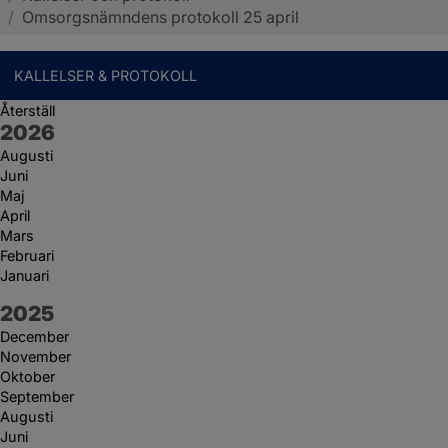
/
Omsorgsnämndens protokoll 25 april
KALLELSER & PROTOKOLL
Återställ
År:
2026
Augusti
Juni
Maj
April
Mars
Februari
Januari
År:
2025
December
November
Oktober
September
Augusti
Juni