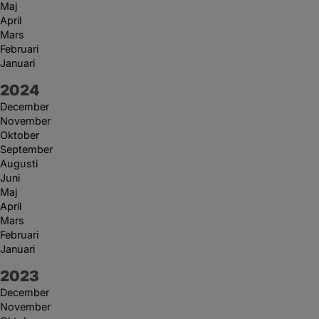
Maj
April
Mars
Februari
Januari
År:
2024
December
November
Oktober
September
Augusti
Juni
Maj
April
Mars
Februari
Januari
År:
2023
December
November