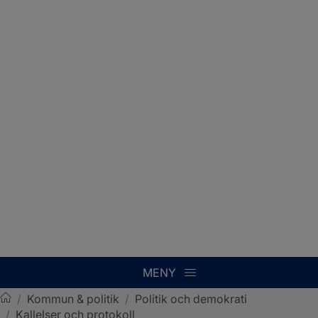
MENY
/
Kommun & politik
/
Politik och demokrati
/
Kallelser och protokoll
Sotenäs kommun