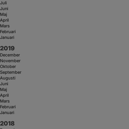
Juli
Juni
Maj
April
Mars
Februari
Januari
År:
2019
December
November
Oktober
September
Augusti
Juni
Maj
April
Mars
Februari
Januari
År:
2018