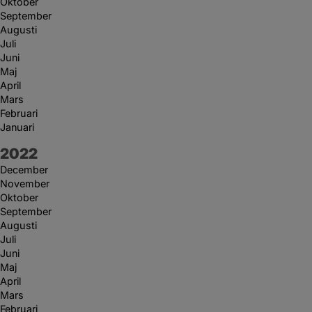
Oktober
September
Augusti
Juli
Juni
Maj
April
Mars
Februari
Januari
År:
2022
December
November
Oktober
September
Augusti
Juli
Juni
Maj
April
Mars
Februari