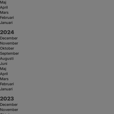
Maj
April
Mars
Februari
Januari
År:
2024
December
November
Oktober
September
Augusti
Juni
Maj
April
Mars
Februari
Januari
År:
2023
December
November