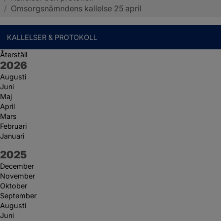
/
Omsorgsnämndens kallelse 25 april
KALLELSER & PROTOKOLL
Återställ
År:
2026
Augusti
Juni
Maj
April
Mars
Februari
Januari
År:
2025
December
November
Oktober
September
Augusti
Juni