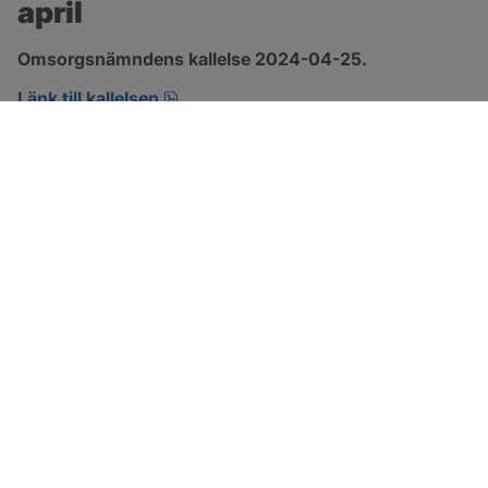
april
Omsorgsnämndens kallelse 2024-04-25.
pdf, 152.2 kB, öppnas i nytt fönster.
Länk till kallelsen
SOTENÄS KOMMUN
Besöksadress
Parkgatan 46
456 80 Kungshamn
Hitta hit