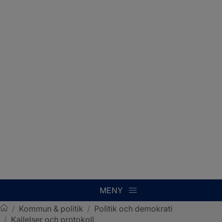
MENY
/
Kommun & politik
/
Politik och demokrati
/
Kallelser och protokoll
Sotenäs kommun