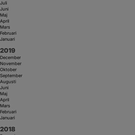
Juli
Juni
Maj
April
Mars
Februari
Januari
År:
2019
December
November
Oktober
September
Augusti
Juni
Maj
April
Mars
Februari
Januari
År:
2018