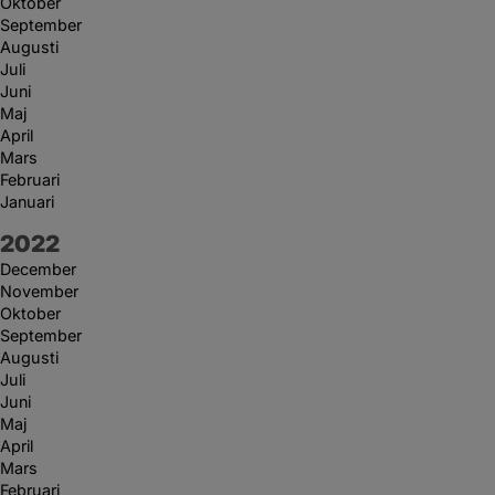
Oktober
September
Augusti
Juli
Juni
Maj
April
Mars
Februari
Januari
År:
2022
December
November
Oktober
September
Augusti
Juli
Juni
Maj
April
Mars
Februari