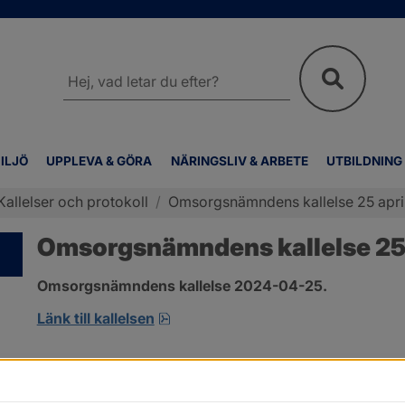
Sök
på
webbplatsen
ILJÖ
UPPLEVA & GÖRA
NÄRINGSLIV & ARBETE
UTBILDNING
Kallelser och protokoll
/
Omsorgsnämndens kallelse 25 apri
Omsorgsnämndens kallelse 25 
Omsorgsnämndens kallelse 2024-04-25.
pdf, 152.2 kB, öppnas i nytt fönste
Länk till kallelsen