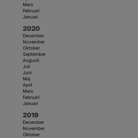
Mars
Februari
Januari
År:
2020
December
November
Oktober
September
Augusti
Juli
Juni
Maj
April
Mars
Februari
Januari
År:
2019
December
November
Oktober