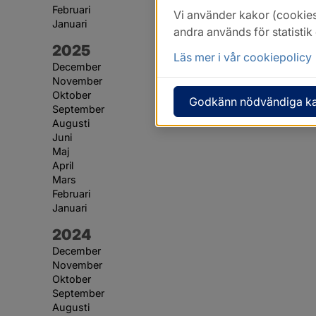
Februari
Vi använder kakor (cookies
Januari
andra används för statisti
År:
2025
Läs mer i vår cookiepolicy
December
November
Oktober
Godkänn nödvändiga k
September
Augusti
Juni
Maj
April
Mars
Februari
Januari
År:
2024
December
November
Oktober
September
Augusti