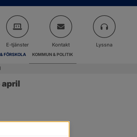
E-tjänster
Kontakt
Lyssna
 & FÖRSKOLA
KOMMUN & POLITIK
l
april
r.