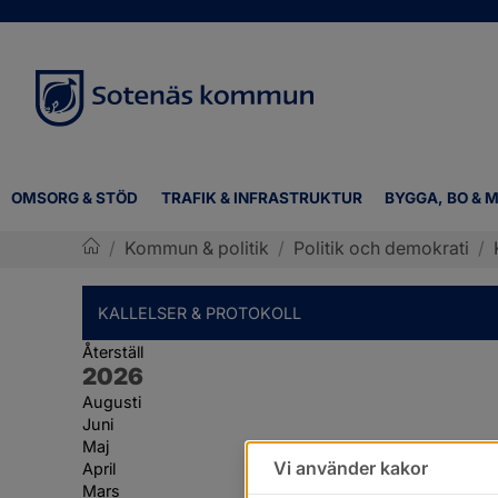
OMSORG & STÖD
TRAFIK & INFRASTRUKTUR
BYGGA, BO & M
/
Kommun & politik
/
Politik och demokrati
/
Sotenäs kommun
KALLELSER & PROTOKOLL
Återställ
År:
2026
Augusti
Juni
Maj
Vi använder kakor
April
Mars