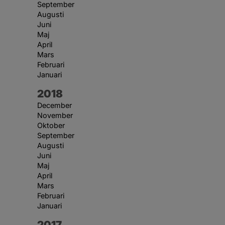
September
Augusti
Juni
Maj
April
Mars
Februari
Januari
År:
2018
December
November
Oktober
September
Augusti
Juni
Maj
April
Mars
Februari
Januari
År:
2017