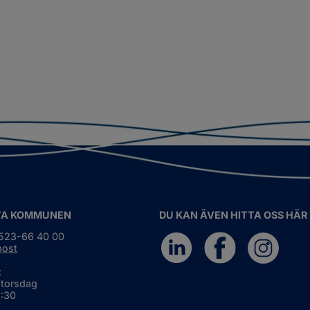
TA KOMMUNEN
DU KAN ÄVEN HITTA OSS HÄR
0523-66 40 00
post
:
 torsdag
6:30