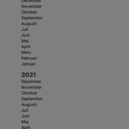
December
November
Oktober
September
Augusti
Juli
Juni
Maj
April
Mars
Februari
Januari
År:
2021
December
November
Oktober
September
Augusti
Juli
Juni
Maj
April