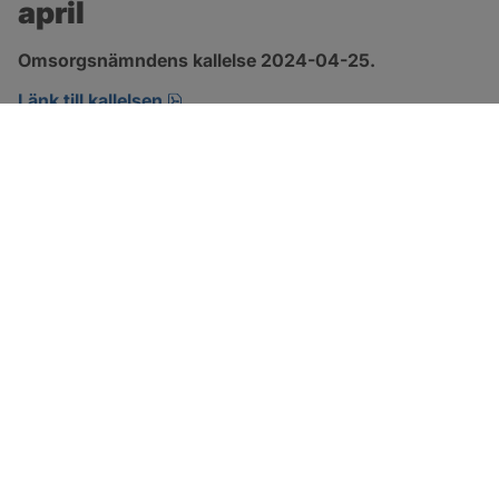
april
Omsorgsnämndens kallelse 2024-04-25.
pdf, 152.2 kB, öppnas i nytt fönster.
Länk till kallelsen
SOTENÄS KOMMUN
Besöksadress
Parkgatan 46
456 80 Kungshamn
Hitta hit