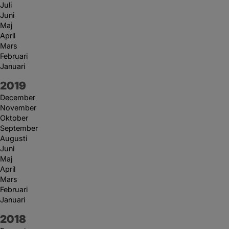
Juli
Juni
Maj
April
Mars
Februari
Januari
År:
2019
December
November
Oktober
September
Augusti
Juni
Maj
April
Mars
Februari
Januari
År:
2018