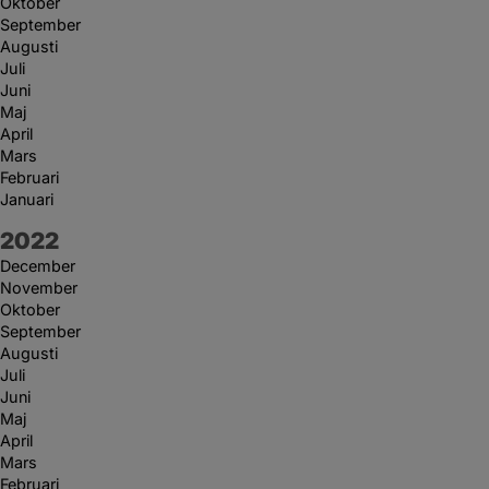
Oktober
September
Augusti
Juli
Juni
Maj
April
Mars
Februari
Januari
År:
2022
December
November
Oktober
September
Augusti
Juli
Juni
Maj
April
Mars
Februari