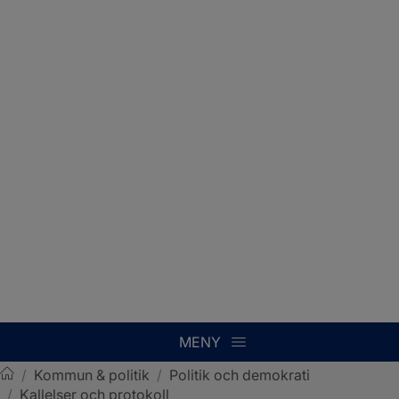
MENY
/
Kommun & politik
/
Politik och demokrati
/
Kallelser och protokoll
Sotenäs kommun