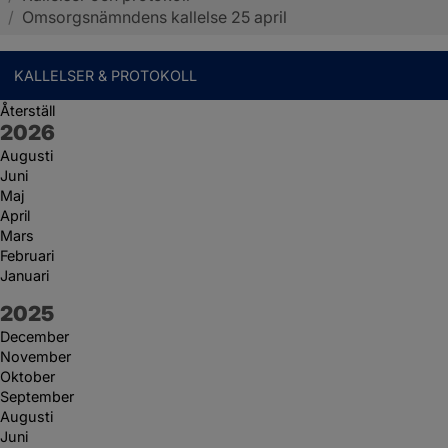
/
Omsorgsnämndens kallelse 25 april
KALLELSER & PROTOKOLL
Återställ
År:
2026
Augusti
Juni
Maj
April
Mars
Februari
Januari
År:
2025
December
November
Oktober
September
Augusti
Juni