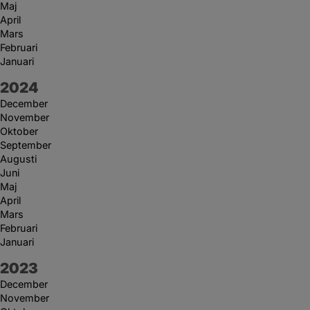
Maj
April
Mars
Februari
Januari
År:
2024
December
November
Oktober
September
Augusti
Juni
Maj
April
Mars
Februari
Januari
År:
2023
December
November