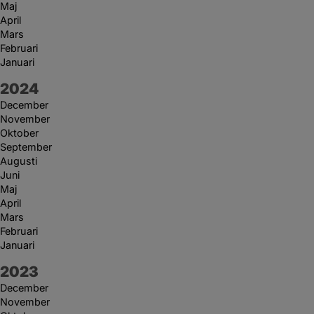
Maj
April
Mars
Februari
Januari
År:
2024
December
November
Oktober
September
Augusti
Juni
Maj
April
Mars
Februari
Januari
År:
2023
December
November