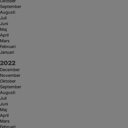
Oktober
September
Augusti
Juli
Juni
Maj
April
Mars
Februari
Januari
År:
2022
December
November
Oktober
September
Augusti
Juli
Juni
Maj
April
Mars
Februari