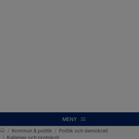
MENY
/
Kommun & politik
/
Politik och demokrati
/
Kallelser och protokoll
Sotenäs kommun