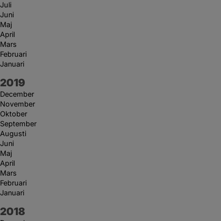
Juli
Juni
Maj
April
Mars
Februari
Januari
År:
2019
December
November
Oktober
September
Augusti
Juni
Maj
April
Mars
Februari
Januari
År:
2018