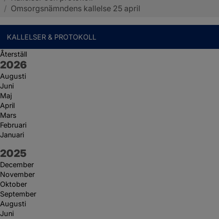
/
Omsorgsnämndens kallelse 25 april
KALLELSER & PROTOKOLL
Återställ
År:
2026
Augusti
Juni
Maj
April
Mars
Februari
Januari
År:
2025
December
November
Oktober
September
Augusti
Juni