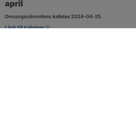
april
Omsorgsnämndens kallelse 2024-04-25.
pdf, 152.2 kB, öppnas i nytt fönster.
Länk till kallelsen
SOTENÄS KOMMUN
Besöksadress
Parkgatan 46
456 80 Kungshamn
Hitta hit