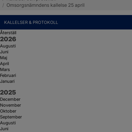
/
Omsorgsnämndens kallelse 25 april
KALLELSER & PROTOKOLL
Återställ
År:
2026
Augusti
Juni
Maj
April
Mars
Februari
Januari
År:
2025
December
November
Oktober
September
Augusti
Juni