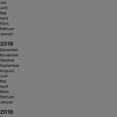
Juli
Juni
Maj
April
Mars
Februari
Januari
År:
2019
December
November
Oktober
September
Augusti
Juni
Maj
April
Mars
Februari
Januari
År:
2018