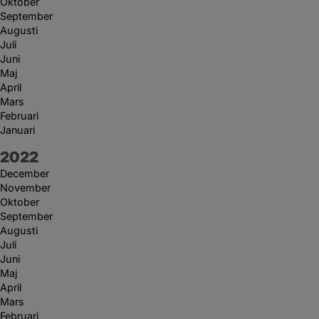
Oktober
September
Augusti
Juli
Juni
Maj
April
Mars
Februari
Januari
År:
2022
December
November
Oktober
September
Augusti
Juli
Juni
Maj
April
Mars
Februari