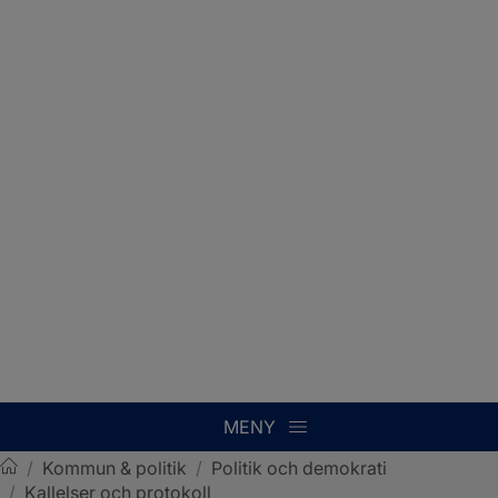
MENY
/
Kommun & politik
/
Politik och demokrati
/
Kallelser och protokoll
Sotenäs kommun