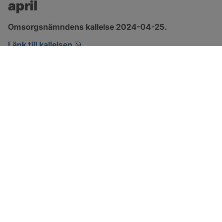
april
Omsorgsnämndens kallelse 2024-04-25.
pdf, 152.2 kB, öppnas i nytt fönster.
Länk till kallelsen
SOTENÄS KOMMUN
Besöksadress
Parkgatan 46
456 80 Kungshamn
Hitta hit