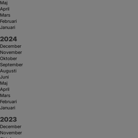
Maj
April
Mars
Februari
Januari
År:
2024
December
November
Oktober
September
Augusti
Juni
Maj
April
Mars
Februari
Januari
År:
2023
December
November