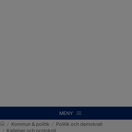
MENY
/
Kommun & politik
/
Politik och demokrati
/
Kallelser och protokoll
Sotenäs kommun