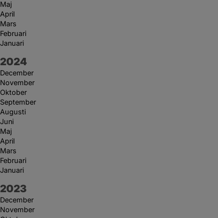
Maj
April
Mars
Februari
Januari
År:
2024
December
November
Oktober
September
Augusti
Juni
Maj
April
Mars
Februari
Januari
År:
2023
December
November