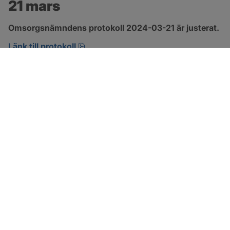
21 mars
Omsorgsnämndens protokoll 2024-03-21 är justerat.
pdf, 274.2 kB, öppnas i nytt fönster.
Länk till protokoll
SOTENÄS KOMMUN
Besöksadress
Parkgatan 46
456 80 Kungshamn
Hitta hit