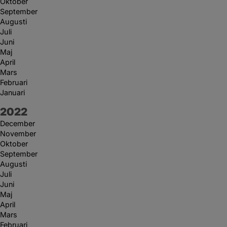
Oktober
September
Augusti
Juli
Juni
Maj
April
Mars
Februari
Januari
År:
2022
December
November
Oktober
September
Augusti
Juli
Juni
Maj
April
Mars
Februari