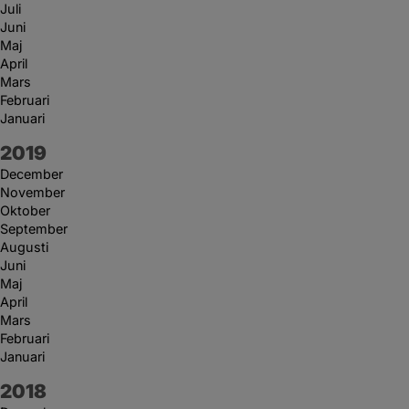
Juli
Juni
Maj
April
Mars
Februari
Januari
År:
2019
December
November
Oktober
September
Augusti
Juni
Maj
April
Mars
Februari
Januari
År:
2018