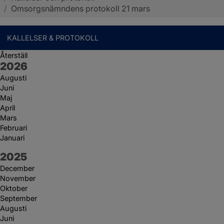
/
Omsorgsnämndens protokoll 21 mars
KALLELSER & PROTOKOLL
Återställ
År:
2026
Augusti
Juni
Maj
April
Mars
Februari
Januari
År:
2025
December
November
Oktober
September
Augusti
Juni