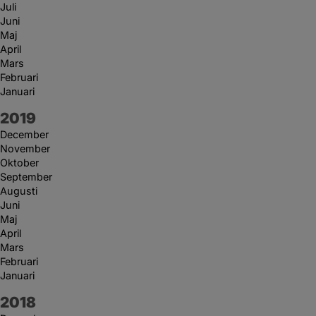
Juli
Juni
Maj
April
Mars
Februari
Januari
År:
2019
December
November
Oktober
September
Augusti
Juni
Maj
April
Mars
Februari
Januari
År:
2018