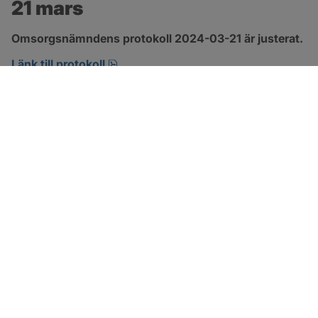
21 mars
Omsorgsnämndens protokoll 2024-03-21 är justerat.
pdf, 274.2 kB, öppnas i nytt fönster.
Länk till protokoll
SOTENÄS KOMMUN
Besöksadress
Parkgatan 46
456 80 Kungshamn
Hitta hit