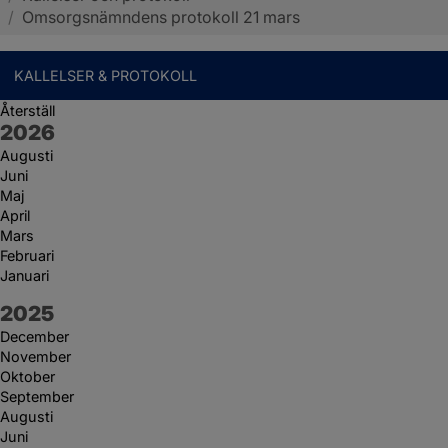
/
Omsorgsnämndens protokoll 21 mars
KALLELSER & PROTOKOLL
Återställ
År:
2026
Augusti
Juni
Maj
April
Mars
Februari
Januari
År:
2025
December
November
Oktober
September
Augusti
Juni