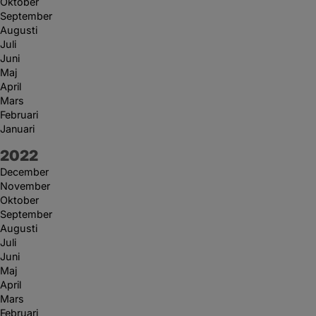
Oktober
September
Augusti
Juli
Juni
Maj
April
Mars
Februari
Januari
År:
2022
December
November
Oktober
September
Augusti
Juli
Juni
Maj
April
Mars
Februari