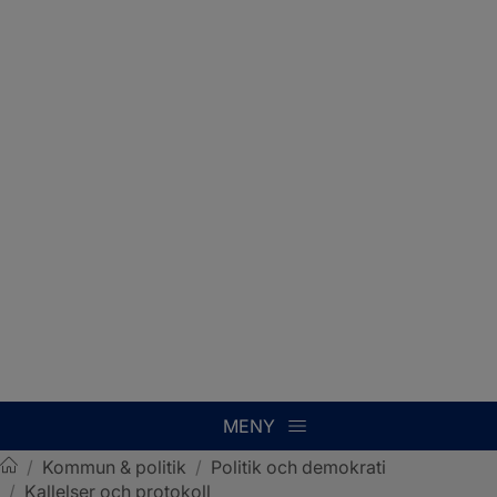
MENY
/
Kommun & politik
/
Politik och demokrati
/
Kallelser och protokoll
Sotenäs kommun