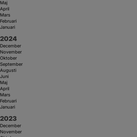
Maj
April
Mars
Februari
Januari
År:
2024
December
November
Oktober
September
Augusti
Juni
Maj
April
Mars
Februari
Januari
År:
2023
December
November