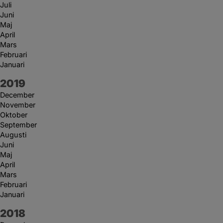
Juli
Juni
Maj
April
Mars
Februari
Januari
År:
2019
December
November
Oktober
September
Augusti
Juni
Maj
April
Mars
Februari
Januari
År:
2018