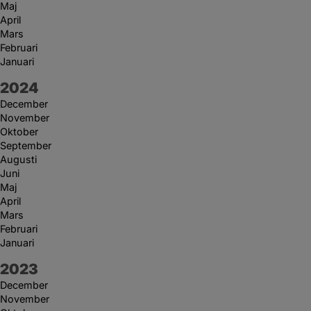
Maj
April
Mars
Februari
Januari
År:
2024
December
November
Oktober
September
Augusti
Juni
Maj
April
Mars
Februari
Januari
År:
2023
December
November