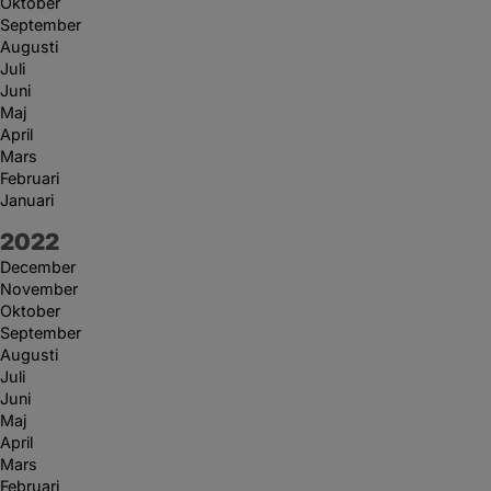
Oktober
September
Augusti
Juli
Juni
Maj
April
Mars
Februari
Januari
År:
2022
December
November
Oktober
September
Augusti
Juli
Juni
Maj
April
Mars
Februari