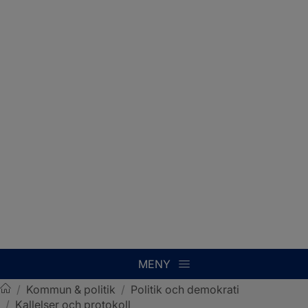
MENY
/
Kommun & politik
/
Politik och demokrati
/
Kallelser och protokoll
Sotenäs kommun