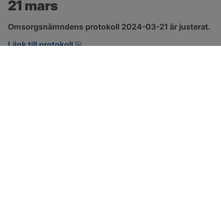
21 mars
Omsorgsnämndens protokoll 2024-03-21 är justerat.
pdf, 274.2 kB, öppnas i nytt fönster.
Länk till protokoll
SOTENÄS KOMMUN
Besöksadress
Parkgatan 46
456 80 Kungshamn
Hitta hit