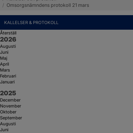
/
Omsorgsnämndens protokoll 21 mars
KALLELSER & PROTOKOLL
Återställ
År:
2026
Augusti
Juni
Maj
April
Mars
Februari
Januari
År:
2025
December
November
Oktober
September
Augusti
Juni