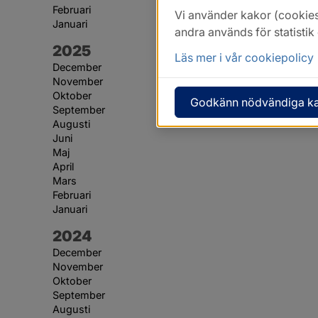
Februari
Vi använder kakor (cookies
Januari
andra används för statisti
År:
2025
Läs mer i vår cookiepolicy
December
November
Oktober
Godkänn nödvändiga k
September
Augusti
Juni
Maj
April
Mars
Februari
Januari
År:
2024
December
November
Oktober
September
Augusti