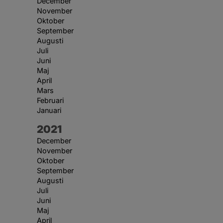
December
November
Oktober
September
Augusti
Juli
Juni
Maj
April
Mars
Februari
Januari
År:
2021
December
November
Oktober
September
Augusti
Juli
Juni
Maj
April