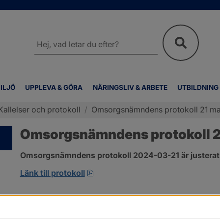
Sök
på
webbplatsen
ILJÖ
UPPLEVA & GÖRA
NÄRINGSLIV & ARBETE
UTBILDNING
Kallelser och protokoll
/
Omsorgsnämndens protokoll 21 ma
Omsorgsnämndens protokoll 2
Omsorgsnämndens protokoll 2024-03-21 är justerat
pdf, 274.2 kB, öppnas i nytt fönst
Länk till protokoll