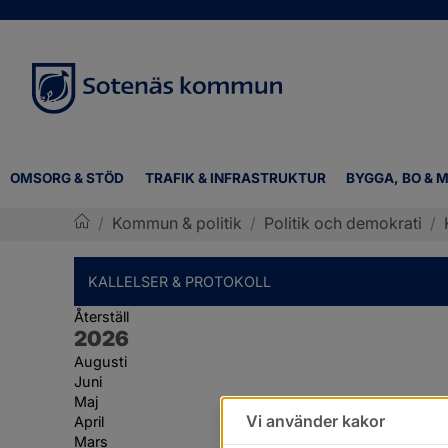
OMSORG & STÖD
TRAFIK & INFRASTRUKTUR
BYGGA, BO & M
/
Kommun & politik
/
Politik och demokrati
/
Sotenäs kommun
KALLELSER & PROTOKOLL
Återställ
År:
2026
Augusti
Juni
Maj
Vi använder kakor
April
Mars