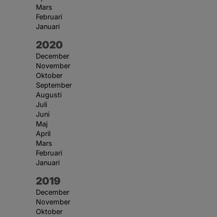
Mars
Februari
Januari
År:
2020
December
November
Oktober
September
Augusti
Juli
Juni
Maj
April
Mars
Februari
Januari
År:
2019
December
November
Oktober