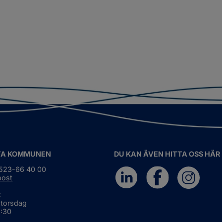
TA KOMMUNEN
DU KAN ÄVEN HITTA OSS HÄR
0523-66 40 00
post
:
 torsdag
6:30