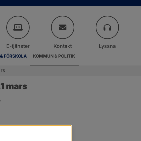
E-tjänster
Kontakt
Lyssna
 & FÖRSKOLA
KOMMUN & POLITIK
rs
1 mars
.
er.