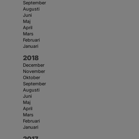
September
Augusti
Juni
Maj
April
Mars
Februari
Januari
År:
2018
December
November
Oktober
September
Augusti
Juni
Maj
April
Mars
Februari
Januari
År:
2017