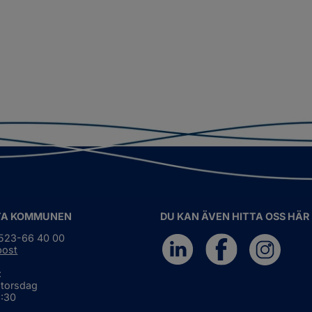
TA KOMMUNEN
DU KAN ÄVEN HITTA OSS HÄR
0523-66 40 00
post
:
 torsdag
6:30