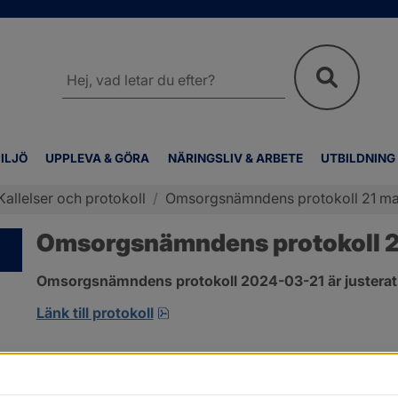
Sök
på
webbplatsen
ILJÖ
UPPLEVA & GÖRA
NÄRINGSLIV & ARBETE
UTBILDNING
Kallelser och protokoll
/
Omsorgsnämndens protokoll 21 ma
Omsorgsnämndens protokoll 2
Omsorgsnämndens protokoll 2024-03-21 är justerat
pdf, 274.2 kB, öppnas i nytt fönst
Länk till protokoll