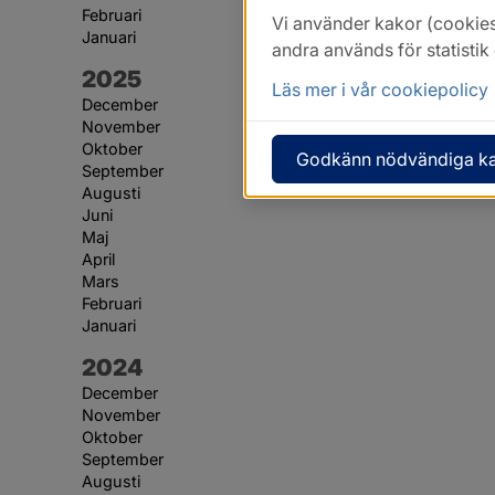
Februari
Vi använder kakor (cookies
Januari
andra används för statisti
År:
2025
Läs mer i vår cookiepolicy
December
November
Oktober
Godkänn nödvändiga k
September
Augusti
Juni
Maj
April
Mars
Februari
Januari
År:
2024
December
November
Oktober
September
Augusti