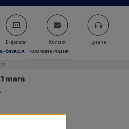
E-tjänster
Kontakt
Lyssna
 & FÖRSKOLA
KOMMUN & POLITIK
rs
1 mars
.
er.