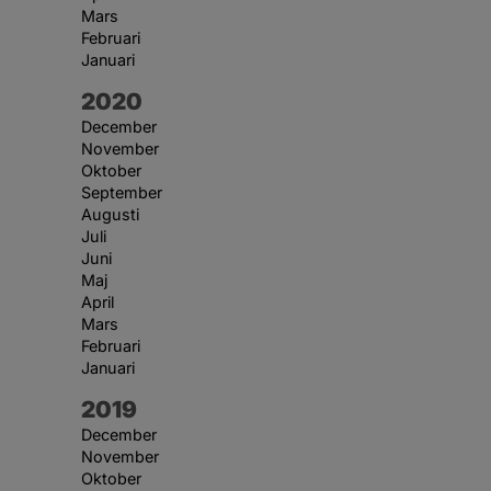
Mars
Februari
Januari
År:
2020
December
November
Oktober
September
Augusti
Juli
Juni
Maj
April
Mars
Februari
Januari
År:
2019
December
November
Oktober