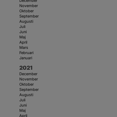
December
November
Oktober
September
Augusti
Juli
Juni
Maj
April
Mars
Februari
Januari
År:
2021
December
November
Oktober
September
Augusti
Juli
Juni
Maj
April