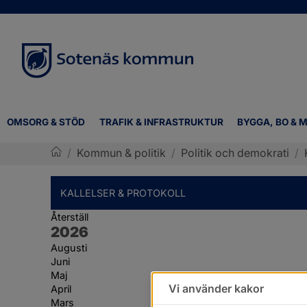
OMSORG & STÖD
TRAFIK & INFRASTRUKTUR
BYGGA, BO & M
/
Kommun & politik
/
Politik och demokrati
/
Sotenäs kommun
KALLELSER & PROTOKOLL
Återställ
År:
2026
Augusti
Juni
Maj
Vi använder kakor
April
Mars