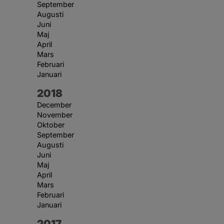
September
Augusti
Juni
Maj
April
Mars
Februari
Januari
År:
2018
December
November
Oktober
September
Augusti
Juni
Maj
April
Mars
Februari
Januari
År:
2017