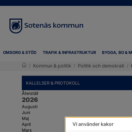
OMSORG & STÖD
TRAFIK & INFRASTRUKTUR
BYGGA, BO & M
/
Kommun & politik
/
Politik och demokrati
/
Sotenäs kommun
KALLELSER & PROTOKOLL
Återställ
År:
2026
Augusti
Juni
Maj
Vi använder kakor
April
Mars