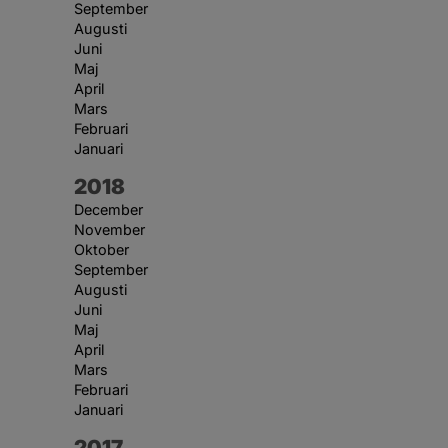
September
Augusti
Juni
Maj
April
Mars
Februari
Januari
År:
2018
December
November
Oktober
September
Augusti
Juni
Maj
April
Mars
Februari
Januari
År:
2017