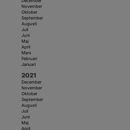
December
November
Oktober
September
Augusti
Juli
Juni
Maj
April
Mars
Februari
Januari
År:
2021
December
November
Oktober
September
Augusti
Juli
Juni
Maj
April