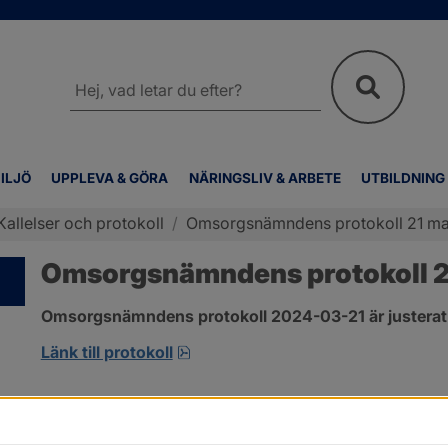
Sök
på
webbplatsen
ILJÖ
UPPLEVA & GÖRA
NÄRINGSLIV & ARBETE
UTBILDNING
Kallelser och protokoll
/
Omsorgsnämndens protokoll 21 ma
Omsorgsnämndens protokoll 2
Omsorgsnämndens protokoll 2024-03-21 är justerat
pdf, 274.2 kB, öppnas i nytt fönst
Länk till protokoll