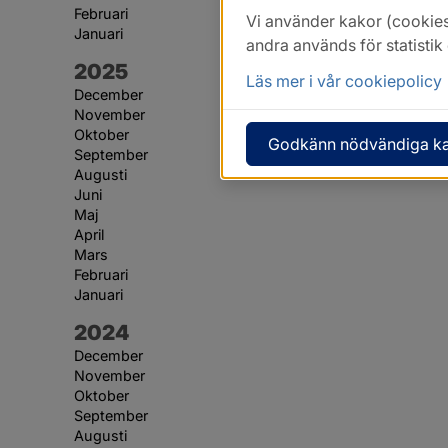
Februari
Vi använder kakor (cookies
Januari
andra används för statisti
År:
2025
Läs mer i vår cookiepolicy
December
November
Oktober
Godkänn nödvändiga k
September
Augusti
Juni
Maj
April
Mars
Februari
Januari
År:
2024
December
November
Oktober
September
Augusti