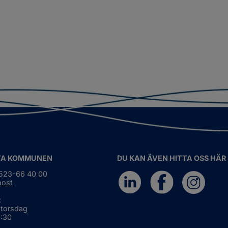
TA KOMMUNEN
DU KAN ÄVEN HITTA OSS HÄR
0523-66 40 00
post
:
 torsdag
6:30