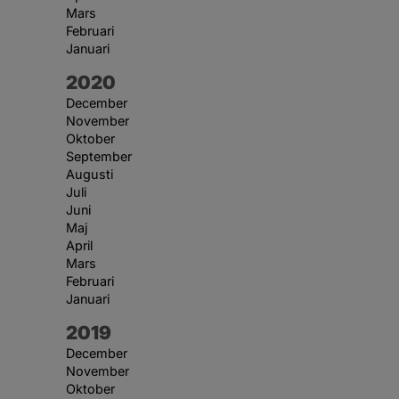
Mars
Februari
Januari
År:
2020
December
November
Oktober
September
Augusti
Juli
Juni
Maj
April
Mars
Februari
Januari
År:
2019
December
November
Oktober