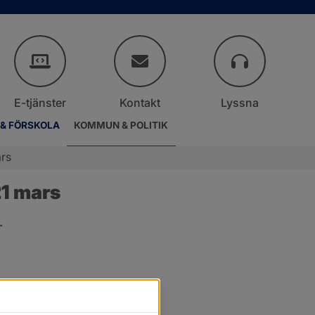
E-tjänster
Kontakt
Lyssna
 & FÖRSKOLA
KOMMUN & POLITIK
rs
1 mars
.
er.