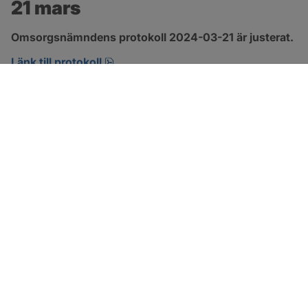
21 mars
Omsorgsnämndens protokoll 2024-03-21 är justerat.
pdf, 274.2 kB, öppnas i nytt fönster.
Länk till protokoll
SOTENÄS KOMMUN
Besöksadress
Parkgatan 46
456 80 Kungshamn
Hitta hit