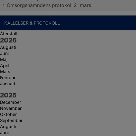
/
Omsorgsnämndens protokoll 21 mars
KALLELSER & PROTOKOLL
Återställ
År:
2026
Augusti
Juni
Maj
April
Mars
Februari
Januari
År:
2025
December
November
Oktober
September
Augusti
Juni