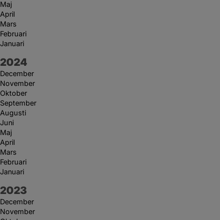
Maj
April
Mars
Februari
Januari
År:
2024
December
November
Oktober
September
Augusti
Juni
Maj
April
Mars
Februari
Januari
År:
2023
December
November