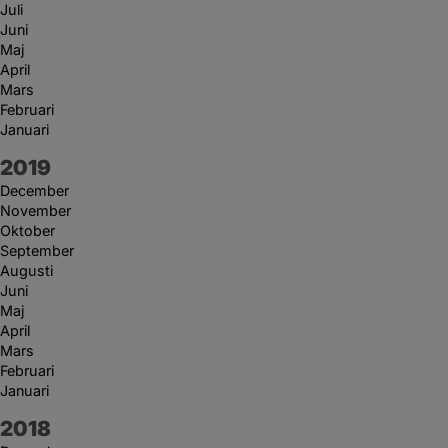
Juli
Juni
Maj
April
Mars
Februari
Januari
År:
2019
December
November
Oktober
September
Augusti
Juni
Maj
April
Mars
Februari
Januari
År:
2018