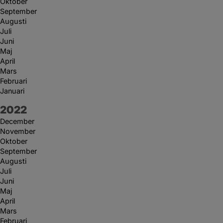
Oktober
September
Augusti
Juli
Juni
Maj
April
Mars
Februari
Januari
År:
2022
December
November
Oktober
September
Augusti
Juli
Juni
Maj
April
Mars
Februari