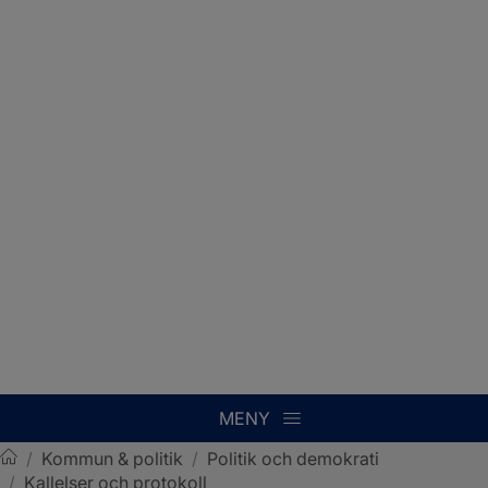
MENY
/
Kommun & politik
/
Politik och demokrati
/
Kallelser och protokoll
Sotenäs kommun