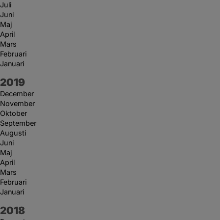
Juli
Juni
Maj
April
Mars
Februari
Januari
År:
2019
December
November
Oktober
September
Augusti
Juni
Maj
April
Mars
Februari
Januari
År:
2018