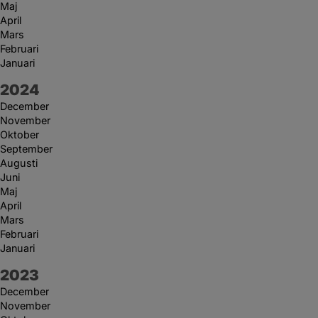
Maj
April
Mars
Februari
Januari
År:
2024
December
November
Oktober
September
Augusti
Juni
Maj
April
Mars
Februari
Januari
År:
2023
December
November