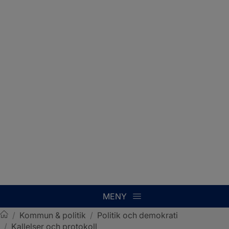
MENY
/
Kommun & politik
/
Politik och demokrati
/
Kallelser och protokoll
Sotenäs kommun