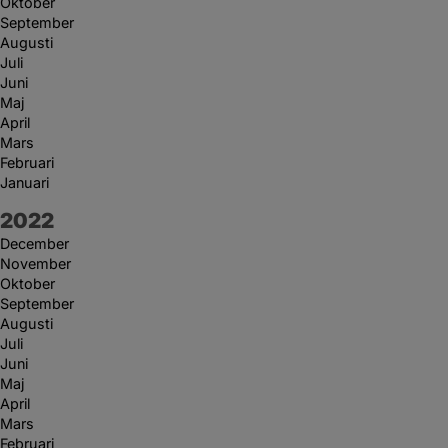
Oktober
September
Augusti
Juli
Juni
Maj
April
Mars
Februari
Januari
År:
2022
December
November
Oktober
September
Augusti
Juli
Juni
Maj
April
Mars
Februari