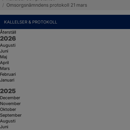
/
Omsorgsnämndens protokoll 21 mars
KALLELSER & PROTOKOLL
Återställ
År:
2026
Augusti
Juni
Maj
April
Mars
Februari
Januari
År:
2025
December
November
Oktober
September
Augusti
Juni