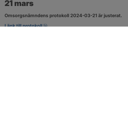
21 mars
Omsorgsnämndens protokoll 2024-03-21 är justerat.
pdf, 274.2 kB, öppnas i nytt fönster.
Länk till protokoll
SOTENÄS KOMMUN
Besöksadress
Parkgatan 46
456 80 Kungshamn
Hitta hit