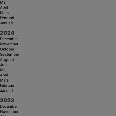
Maj
April
Mars
Februari
Januari
År:
2024
December
November
Oktober
September
Augusti
Juni
Maj
April
Mars
Februari
Januari
År:
2023
December
November