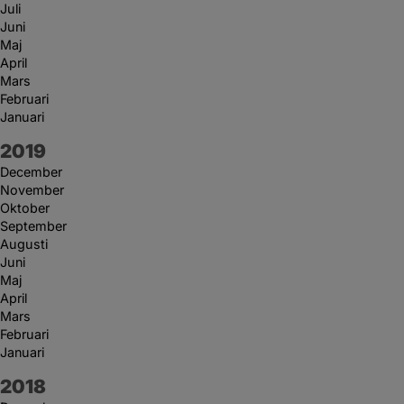
Juli
Juni
Maj
April
Mars
Februari
Januari
År:
2019
December
November
Oktober
September
Augusti
Juni
Maj
April
Mars
Februari
Januari
År:
2018