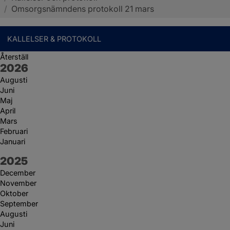
/
Omsorgsnämndens protokoll 21 mars
KALLELSER & PROTOKOLL
Återställ
År:
2026
Augusti
Juni
Maj
April
Mars
Februari
Januari
År:
2025
December
November
Oktober
September
Augusti
Juni