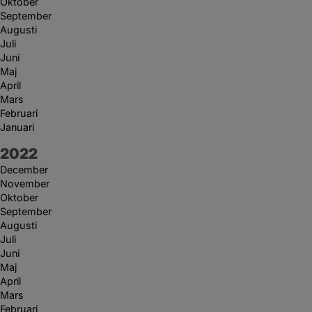
Oktober
September
Augusti
Juli
Juni
Maj
April
Mars
Februari
Januari
År:
2022
December
November
Oktober
September
Augusti
Juli
Juni
Maj
April
Mars
Februari