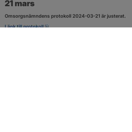
21 mars
Omsorgsnämndens protokoll 2024-03-21 är justerat.
pdf, 274.2 kB, öppnas i nytt fönster.
Länk till protokoll
SOTENÄS KOMMUN
Besöksadress
Parkgatan 46
456 80 Kungshamn
Hitta hit