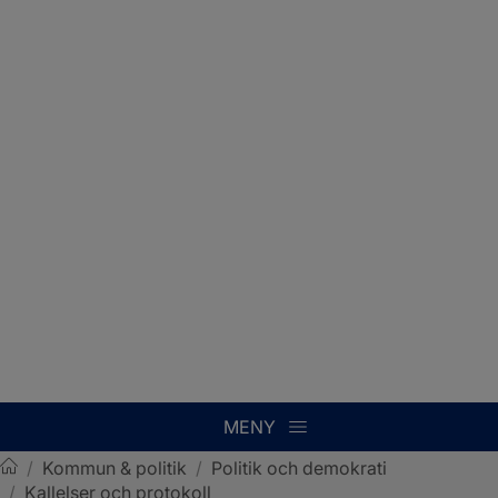
MENY
/
Kommun & politik
/
Politik och demokrati
/
Kallelser och protokoll
Sotenäs kommun