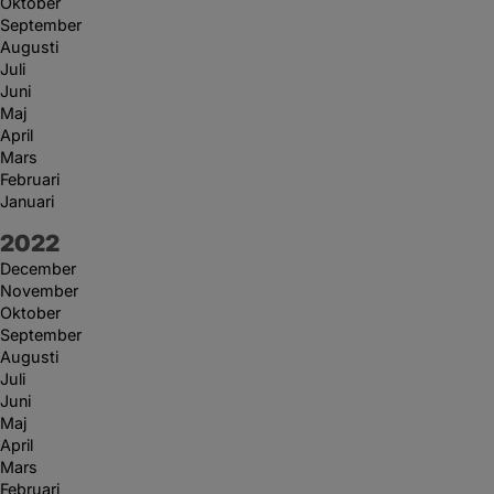
Oktober
September
Augusti
Juli
Juni
Maj
April
Mars
Februari
Januari
År:
2022
December
November
Oktober
September
Augusti
Juli
Juni
Maj
April
Mars
Februari