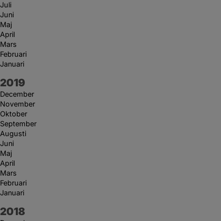
Juli
Juni
Maj
April
Mars
Februari
Januari
År:
2019
December
November
Oktober
September
Augusti
Juni
Maj
April
Mars
Februari
Januari
År:
2018