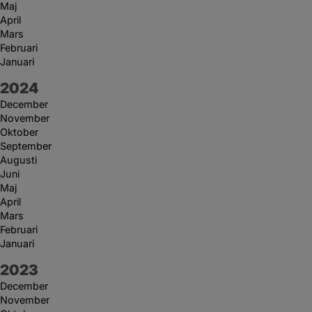
Maj
April
Mars
Februari
Januari
År:
2024
December
November
Oktober
September
Augusti
Juni
Maj
April
Mars
Februari
Januari
År:
2023
December
November