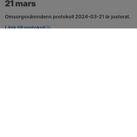
21 mars
Omsorgsnämndens protokoll 2024-03-21 är justerat.
pdf, 274.2 kB, öppnas i nytt fönster.
Länk till protokoll
SOTENÄS KOMMUN
Besöksadress
Parkgatan 46
456 80 Kungshamn
Hitta hit