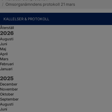
/
Omsorgsnämndens protokoll 21 mars
KALLELSER & PROTOKOLL
Återställ
År:
2026
Augusti
Juni
Maj
April
Mars
Februari
Januari
År:
2025
December
November
Oktober
September
Augusti
Juni