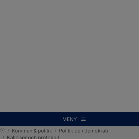
MENY
/
Kommun & politik
/
Politik och demokrati
/
Kallelser och protokoll
Sotenäs kommun