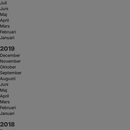
Juli
Juni
Maj
April
Mars
Februari
Januari
År:
2019
December
November
Oktober
September
Augusti
Juni
Maj
April
Mars
Februari
Januari
År:
2018