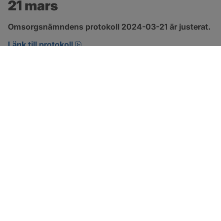
21 mars
Omsorgsnämndens protokoll 2024-03-21 är justerat.
pdf, 274.2 kB, öppnas i nytt fönster.
Länk till protokoll
SOTENÄS KOMMUN
Besöksadress
Parkgatan 46
456 80 Kungshamn
Hitta hit