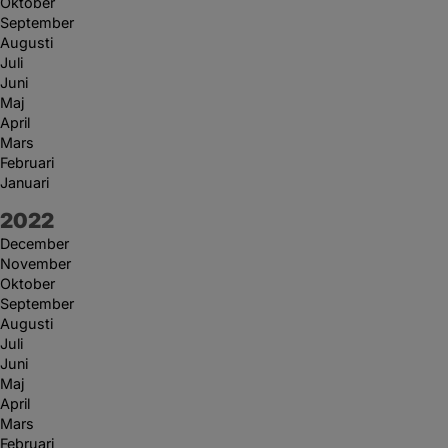
Oktober
September
Augusti
Juli
Juni
Maj
April
Mars
Februari
Januari
År:
2022
December
November
Oktober
September
Augusti
Juli
Juni
Maj
April
Mars
Februari