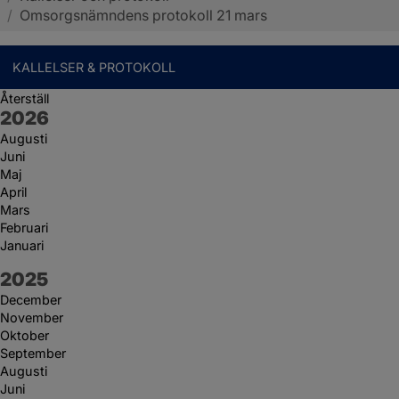
/
Omsorgsnämndens protokoll 21 mars
KALLELSER & PROTOKOLL
Återställ
År:
2026
Augusti
Juni
Maj
April
Mars
Februari
Januari
År:
2025
December
November
Oktober
September
Augusti
Juni