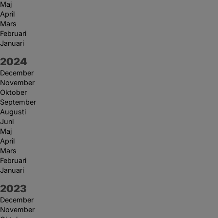
Maj
April
Mars
Februari
Januari
År:
2024
December
November
Oktober
September
Augusti
Juni
Maj
April
Mars
Februari
Januari
År:
2023
December
November