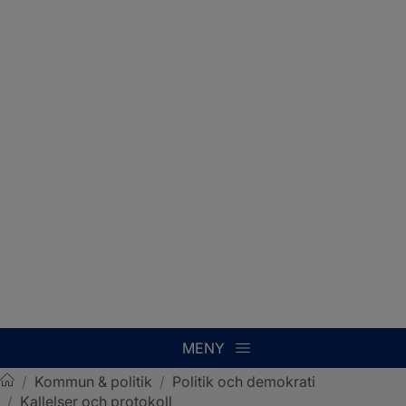
MENY
/
Kommun & politik
/
Politik och demokrati
/
Kallelser och protokoll
Sotenäs kommun