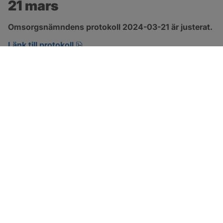
21 mars
Omsorgsnämndens protokoll 2024-03-21 är justerat.
pdf, 274.2 kB, öppnas i nytt fönster.
Länk till protokoll
SOTENÄS KOMMUN
Besöksadress
Parkgatan 46
456 80 Kungshamn
Hitta hit