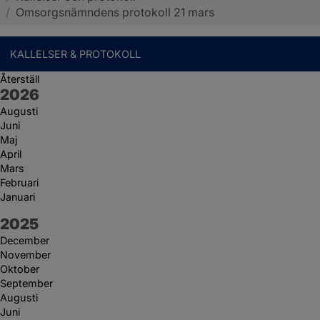
/
Omsorgsnämndens protokoll 21 mars
KALLELSER & PROTOKOLL
Återställ
År:
2026
Augusti
Juni
Maj
April
Mars
Februari
Januari
År:
2025
December
November
Oktober
September
Augusti
Juni