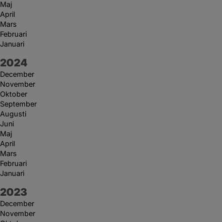
Maj
April
Mars
Februari
Januari
År:
2024
December
November
Oktober
September
Augusti
Juni
Maj
April
Mars
Februari
Januari
År:
2023
December
November