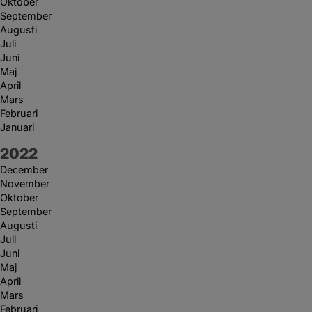
Oktober
September
Augusti
Juli
Juni
Maj
April
Mars
Februari
Januari
År:
2022
December
November
Oktober
September
Augusti
Juli
Juni
Maj
April
Mars
Februari