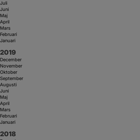
Juli
Juni
Maj
April
Mars
Februari
Januari
År:
2019
December
November
Oktober
September
Augusti
Juni
Maj
April
Mars
Februari
Januari
År:
2018