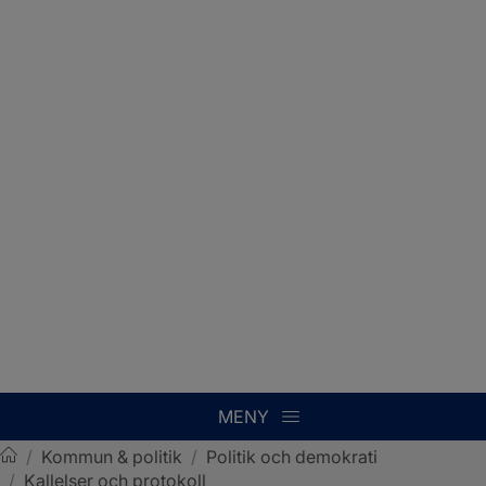
MENY
/
Kommun & politik
/
Politik och demokrati
/
Kallelser och protokoll
Sotenäs kommun