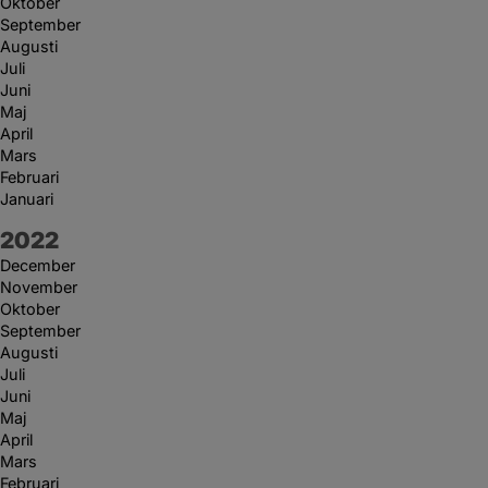
Oktober
September
Augusti
Juli
Juni
Maj
April
Mars
Februari
Januari
År:
2022
December
November
Oktober
September
Augusti
Juli
Juni
Maj
April
Mars
Februari