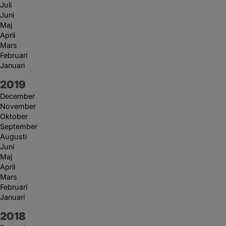
Juli
Juni
Maj
April
Mars
Februari
Januari
År:
2019
December
November
Oktober
September
Augusti
Juni
Maj
April
Mars
Februari
Januari
År:
2018