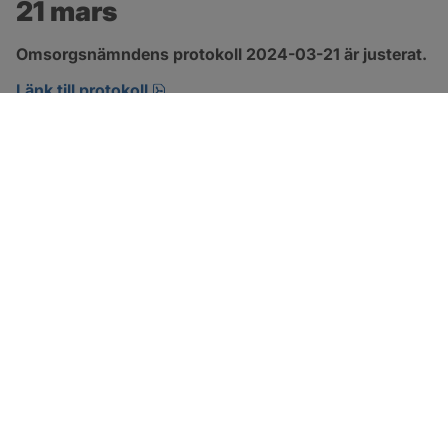
21 mars
Omsorgsnämndens protokoll 2024-03-21 är justerat.
pdf, 274.2 kB, öppnas i nytt fönster.
Länk till protokoll
SOTENÄS KOMMUN
Besöksadress
Parkgatan 46
456 80 Kungshamn
Hitta hit