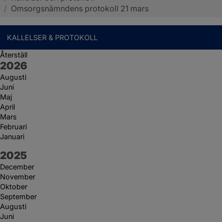
/
Omsorgsnämndens protokoll 21 mars
KALLELSER & PROTOKOLL
Återställ
År:
2026
Augusti
Juni
Maj
April
Mars
Februari
Januari
År:
2025
December
November
Oktober
September
Augusti
Juni