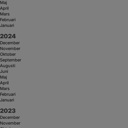
Maj
April
Mars
Februari
Januari
År:
2024
December
November
Oktober
September
Augusti
Juni
Maj
April
Mars
Februari
Januari
År:
2023
December
November