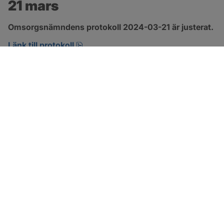
21 mars
Omsorgsnämndens protokoll 2024-03-21 är justerat.
pdf, 274.2 kB, öppnas i nytt fönster.
Länk till protokoll
SOTENÄS KOMMUN
Besöksadress
Parkgatan 46
456 80 Kungshamn
Hitta hit