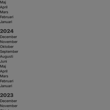
Maj
April
Mars
Februari
Januari
År:
2024
December
November
Oktober
September
Augusti
Juni
Maj
April
Mars
Februari
Januari
År:
2023
December
November