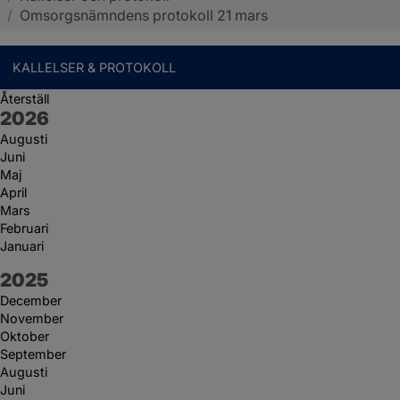
/
Omsorgsnämndens protokoll 21 mars
KALLELSER & PROTOKOLL
Återställ
År:
2026
Augusti
Juni
Maj
April
Mars
Februari
Januari
År:
2025
December
November
Oktober
September
Augusti
Juni