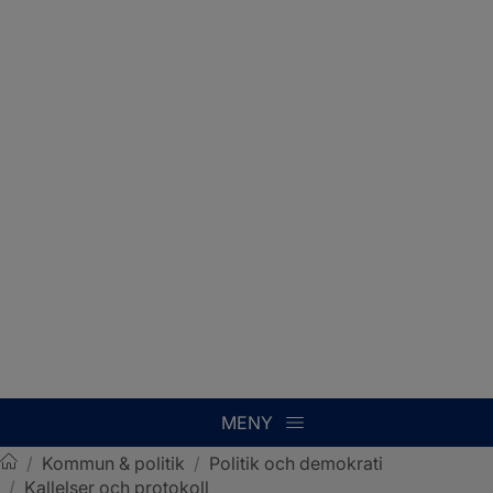
MENY
/
Kommun & politik
/
Politik och demokrati
/
Kallelser och protokoll
Sotenäs kommun