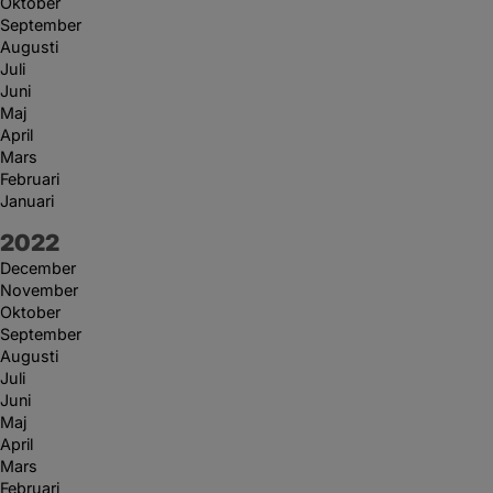
Oktober
September
Augusti
Juli
Juni
Maj
April
Mars
Februari
Januari
År:
2022
December
November
Oktober
September
Augusti
Juli
Juni
Maj
April
Mars
Februari