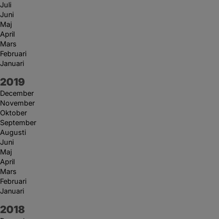
Juli
Juni
Maj
April
Mars
Februari
Januari
År:
2019
December
November
Oktober
September
Augusti
Juni
Maj
April
Mars
Februari
Januari
År:
2018