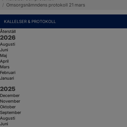
/
Omsorgsnämndens protokoll 21 mars
KALLELSER & PROTOKOLL
Återställ
År:
2026
Augusti
Juni
Maj
April
Mars
Februari
Januari
År:
2025
December
November
Oktober
September
Augusti
Juni