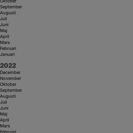
Oktober
September
Augusti
Juli
Juni
Maj
April
Mars
Februari
Januari
År:
2022
December
November
Oktober
September
Augusti
Juli
Juni
Maj
April
Mars
Februari