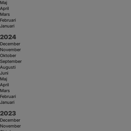
Maj
April
Mars
Februari
Januari
År:
2024
December
November
Oktober
September
Augusti
Juni
Maj
April
Mars
Februari
Januari
År:
2023
December
November