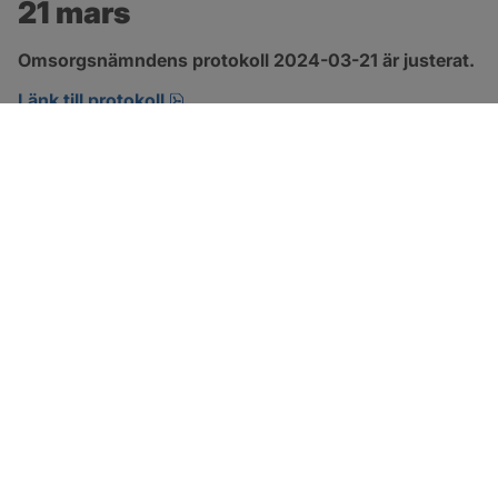
21 mars
Omsorgsnämndens protokoll 2024-03-21 är justerat.
pdf, 274.2 kB, öppnas i nytt fönster.
Länk till protokoll
SOTENÄS KOMMUN
Besöksadress
Parkgatan 46
456 80 Kungshamn
Hitta hit