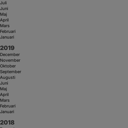
Juli
Juni
Maj
April
Mars
Februari
Januari
År:
2019
December
November
Oktober
September
Augusti
Juni
Maj
April
Mars
Februari
Januari
År:
2018