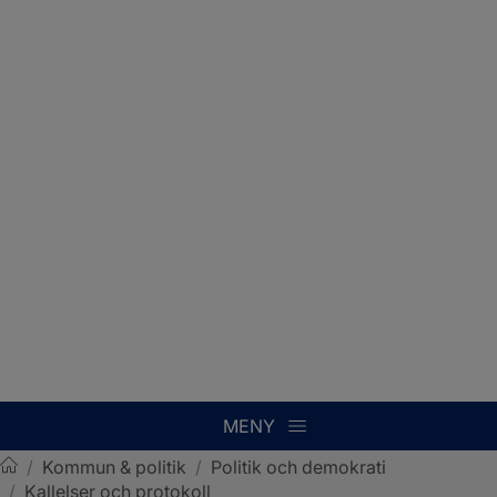
MENY
/
Kommun & politik
/
Politik och demokrati
/
Kallelser och protokoll
Sotenäs kommun