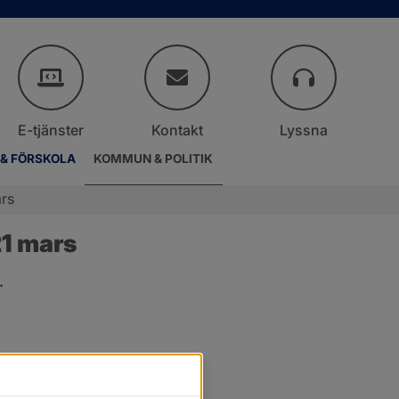
E-tjänster
Kontakt
Lyssna
 & FÖRSKOLA
KOMMUN & POLITIK
rs
1 mars
.
er.