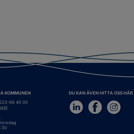
TA KOMMUNEN
DU KAN ÄVEN HITTA OSS HÄR
0523-66 40 00
post
:
 torsdag
6:30