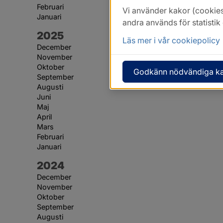
Februari
Vi använder kakor (cookies
Januari
andra används för statisti
År:
2025
Läs mer i vår cookiepolicy
December
November
Oktober
Godkänn nödvändiga k
September
Augusti
Juni
Maj
April
Mars
Februari
Januari
År:
2024
December
November
Oktober
September
Augusti