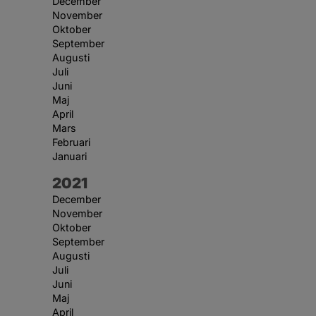
December
November
Oktober
September
Augusti
Juli
Juni
Maj
April
Mars
Februari
Januari
År:
2021
December
November
Oktober
September
Augusti
Juli
Juni
Maj
April