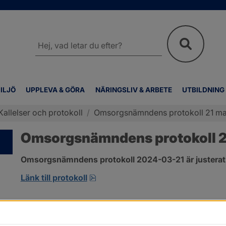
Sök
på
webbplatsen
ILJÖ
UPPLEVA & GÖRA
NÄRINGSLIV & ARBETE
UTBILDNING
Kallelser och protokoll
/
Omsorgsnämndens protokoll 21 ma
Omsorgsnämndens protokoll 2
Omsorgsnämndens protokoll 2024-03-21 är justerat
pdf, 274.2 kB, öppnas i nytt fönst
Länk till protokoll