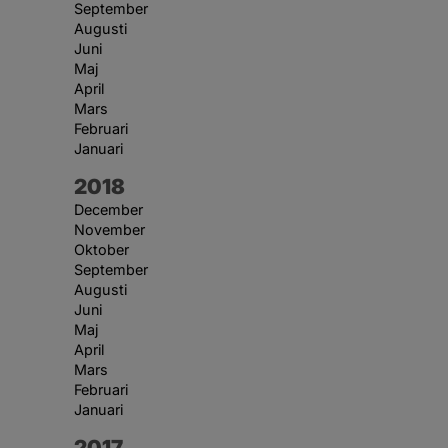
September
Augusti
Juni
Maj
April
Mars
Februari
Januari
År:
2018
December
November
Oktober
September
Augusti
Juni
Maj
April
Mars
Februari
Januari
År:
2017