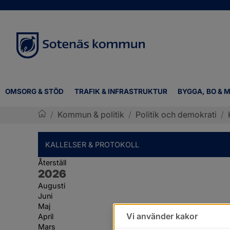
OMSORG & STÖD
TRAFIK & INFRASTRUKTUR
BYGGA, BO & M
/
Kommun & politik
/
Politik och demokrati
/
Sotenäs kommun
KALLELSER & PROTOKOLL
Återställ
År:
2026
Augusti
Juni
Maj
Vi använder kakor
April
Mars