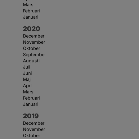
Mars
Februari
Januari
År:
2020
December
November
Oktober
September
Augusti
Juli
Juni
Maj
April
Mars
Februari
Januari
År:
2019
December
November
Oktober