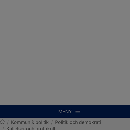
MENY
/
Kommun & politik
/
Politik och demokrati
/
Kallelser och protokoll
Sotenäs kommun