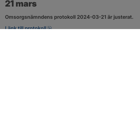
21 mars
Omsorgsnämndens protokoll 2024-03-21 är justerat.
pdf, 274.2 kB, öppnas i nytt fönster.
Länk till protokoll
SOTENÄS KOMMUN
Besöksadress
Parkgatan 46
456 80 Kungshamn
Hitta hit