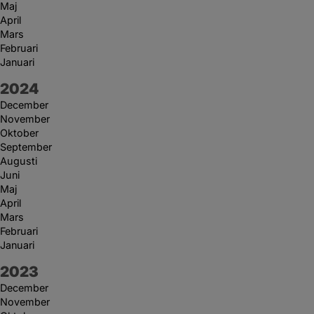
Maj
April
Mars
Februari
Januari
År:
2024
December
November
Oktober
September
Augusti
Juni
Maj
April
Mars
Februari
Januari
År:
2023
December
November