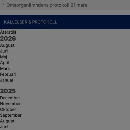
/
Omsorgsnämndens protokoll 21 mars
KALLELSER & PROTOKOLL
Återställ
År:
2026
Augusti
Juni
Maj
April
Mars
Februari
Januari
År:
2025
December
November
Oktober
September
Augusti
Juni