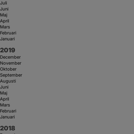
Juli
Juni
Maj
April
Mars
Februari
Januari
År:
2019
December
November
Oktober
September
Augusti
Juni
Maj
April
Mars
Februari
Januari
År:
2018