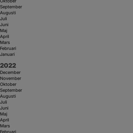
Oktober
September
Augusti
Juli
Juni
Maj
April
Mars
Februari
Januari
År:
2022
December
November
Oktober
September
Augusti
Juli
Juni
Maj
April
Mars
Februari