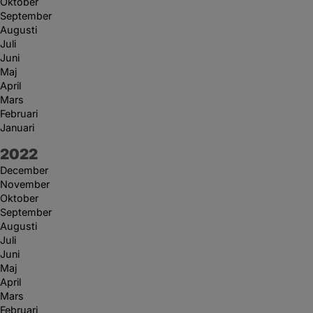
Oktober
September
Augusti
Juli
Juni
Maj
April
Mars
Februari
Januari
År:
2022
December
November
Oktober
September
Augusti
Juli
Juni
Maj
April
Mars
Februari