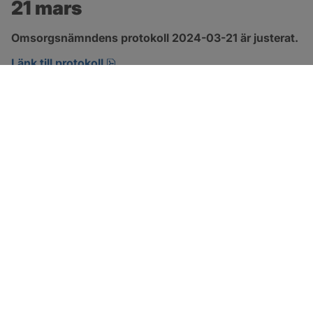
21 mars
Omsorgsnämndens protokoll 2024-03-21 är justerat.
pdf, 274.2 kB, öppnas i nytt fönster.
Länk till protokoll
SOTENÄS KOMMUN
Besöksadress
Parkgatan 46
456 80 Kungshamn
Hitta hit