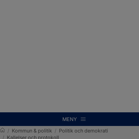
MENY
/
Kommun & politik
/
Politik och demokrati
/
Kallelser och protokoll
Sotenäs kommun