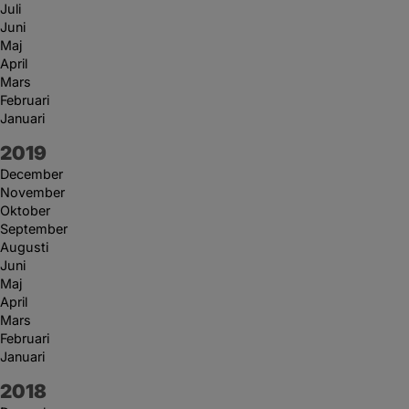
Juli
Juni
Maj
April
Mars
Februari
Januari
År:
2019
December
November
Oktober
September
Augusti
Juni
Maj
April
Mars
Februari
Januari
År:
2018