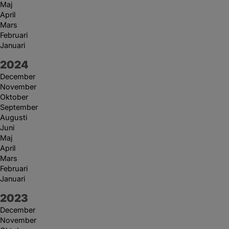
Maj
April
Mars
Februari
Januari
År:
2024
December
November
Oktober
September
Augusti
Juni
Maj
April
Mars
Februari
Januari
År:
2023
December
November