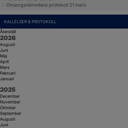
/
Omsorgsnämndens protokoll 21 mars
KALLELSER & PROTOKOLL
Återställ
År:
2026
Augusti
Juni
Maj
April
Mars
Februari
Januari
År:
2025
December
November
Oktober
September
Augusti
Juni