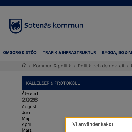
OMSORG & STÖD
TRAFIK & INFRASTRUKTUR
BYGGA, BO & M
/
Kommun & politik
/
Politik och demokrati
/
Sotenäs kommun
KALLELSER & PROTOKOLL
Återställ
År:
2026
Augusti
Juni
Maj
Vi använder kakor
April
Mars