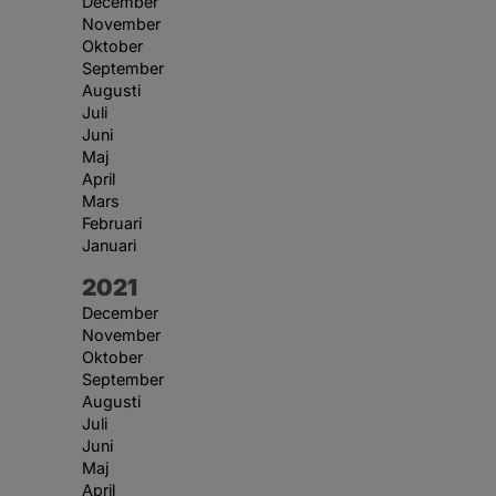
December
November
Oktober
September
Augusti
Juli
Juni
Maj
April
Mars
Februari
Januari
År:
2021
December
November
Oktober
September
Augusti
Juli
Juni
Maj
April