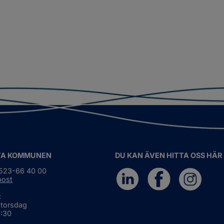
TA KOMMUNEN
DU KAN ÄVEN HITTA OSS HÄR
0523-66 40 00
post
:
 torsdag
6:30