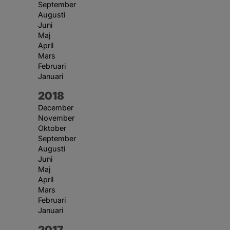
September
Augusti
Juni
Maj
April
Mars
Februari
Januari
År:
2018
December
November
Oktober
September
Augusti
Juni
Maj
April
Mars
Februari
Januari
År:
2017