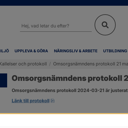
Sök
på
webbplatsen
ILJÖ
UPPLEVA & GÖRA
NÄRINGSLIV & ARBETE
UTBILDNING
Kallelser och protokoll
/
Omsorgsnämndens protokoll 21 ma
Omsorgsnämndens protokoll 2
Omsorgsnämndens protokoll 2024-03-21 är justerat
pdf, 274.2 kB, öppnas i nytt fönst
Länk till protokoll