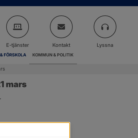
E-tjänster
Kontakt
Lyssna
 & FÖRSKOLA
KOMMUN & POLITIK
rs
1 mars
.
er.