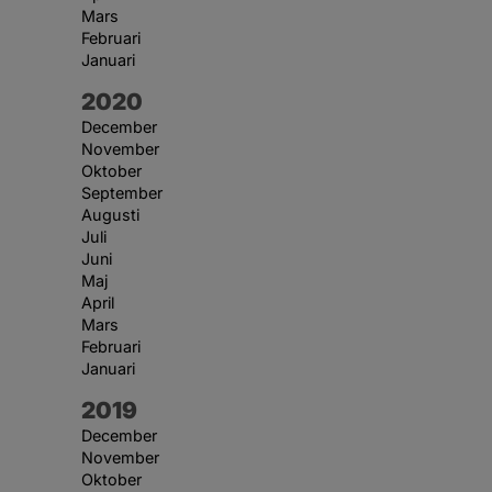
Mars
Februari
Januari
År:
2020
December
November
Oktober
September
Augusti
Juli
Juni
Maj
April
Mars
Februari
Januari
År:
2019
December
November
Oktober