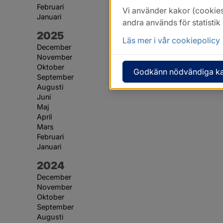
Februari
Vi använder kakor (cookies
Januari
andra används för statisti
År:
2025
Läs mer i vår cookiepolicy
December
November
Oktober
Godkänn nödvändiga k
September
Augusti
Juni
Maj
April
Mars
Februari
Januari
År:
2024
December
November
Oktober
September
Augusti