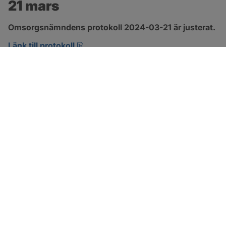
21 mars
Omsorgsnämndens protokoll 2024-03-21 är justerat.
pdf, 274.2 kB, öppnas i nytt fönster.
Länk till protokoll
SOTENÄS KOMMUN
Besöksadress
Parkgatan 46
456 80 Kungshamn
Hitta hit