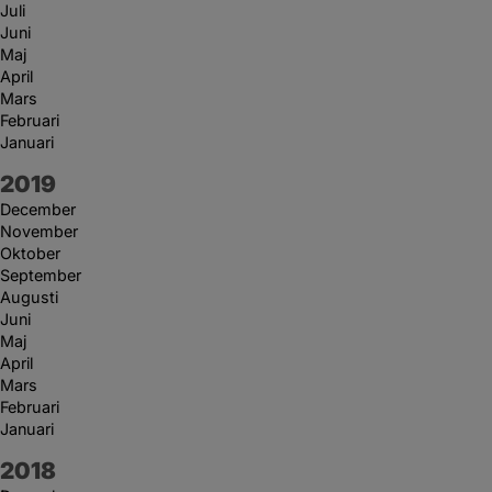
Juli
Juni
Maj
April
Mars
Februari
Januari
År:
2019
December
November
Oktober
September
Augusti
Juni
Maj
April
Mars
Februari
Januari
År:
2018