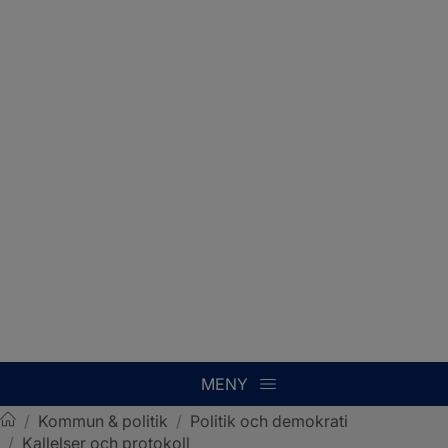
MENY
/
Kommun & politik
/
Politik och demokrati
/
Kallelser och protokoll
Sotenäs kommun