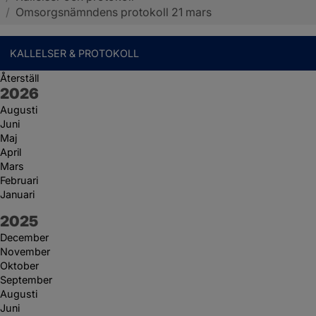
/
Omsorgsnämndens protokoll 21 mars
KALLELSER & PROTOKOLL
Återställ
År:
2026
Augusti
Juni
Maj
April
Mars
Februari
Januari
År:
2025
December
November
Oktober
September
Augusti
Juni