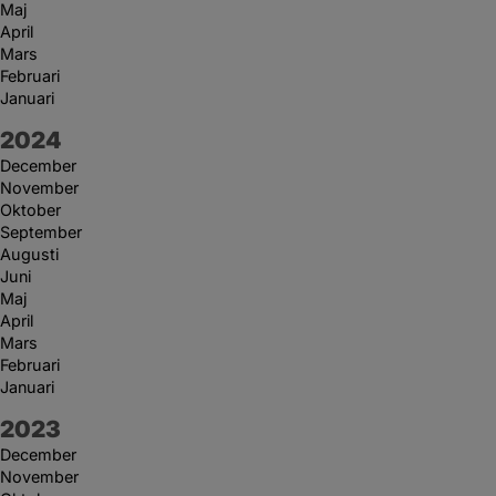
Maj
April
Mars
Februari
Januari
År:
2024
December
November
Oktober
September
Augusti
Juni
Maj
April
Mars
Februari
Januari
År:
2023
December
November