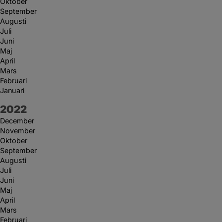
Oktober
September
Augusti
Juli
Juni
Maj
April
Mars
Februari
Januari
År:
2022
December
November
Oktober
September
Augusti
Juli
Juni
Maj
April
Mars
Februari