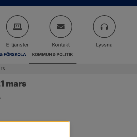
E-tjänster
Kontakt
Lyssna
 & FÖRSKOLA
KOMMUN & POLITIK
rs
1 mars
.
er.