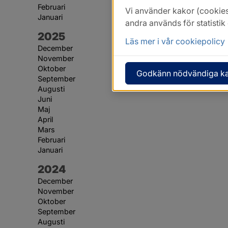
Februari
Vi använder kakor (cookies
Januari
andra används för statisti
År:
2025
Läs mer i vår cookiepolicy
December
November
Oktober
Godkänn nödvändiga k
September
Augusti
Juni
Maj
April
Mars
Februari
Januari
År:
2024
December
November
Oktober
September
Augusti