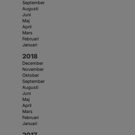
September
Augusti
Juni
Maj
April
Mars
Februari
Januari
År:
2018
December
November
Oktober
September
Augusti
Juni
Maj
April
Mars
Februari
Januari
År:
2017