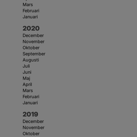
Mars
Februari
Januari
År:
2020
December
November
Oktober
September
Augusti
Juli
Juni
Maj
April
Mars
Februari
Januari
År:
2019
December
November
Oktober