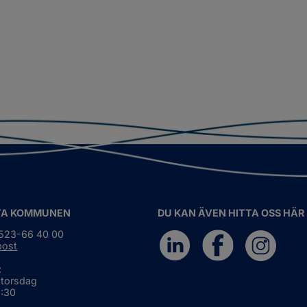
TA KOMMUNEN
DU KAN ÄVEN HITTA OSS HÄR
0523-66 40 00
post
:
 torsdag
6:30