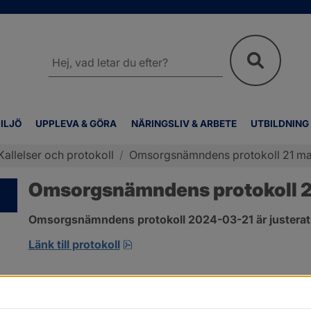
Sök
på
webbplatsen
ILJÖ
UPPLEVA & GÖRA
NÄRINGSLIV & ARBETE
UTBILDNING
Kallelser och protokoll
/
Omsorgsnämndens protokoll 21 ma
Omsorgsnämndens protokoll 2
Omsorgsnämndens protokoll 2024-03-21 är justerat
pdf, 274.2 kB, öppnas i nytt fönst
Länk till protokoll