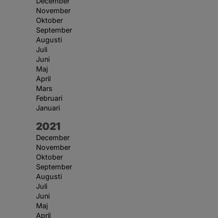
December
November
Oktober
September
Augusti
Juli
Juni
Maj
April
Mars
Februari
Januari
År:
2021
December
November
Oktober
September
Augusti
Juli
Juni
Maj
April